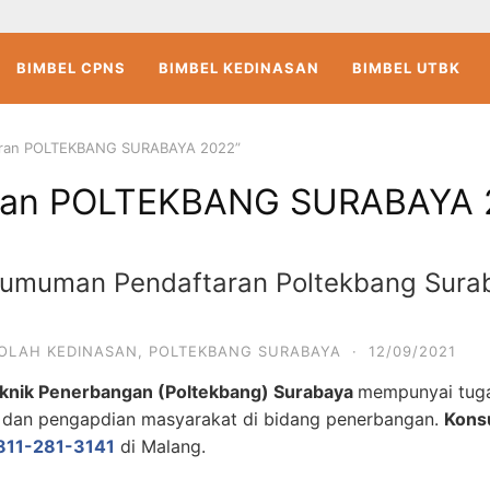
BIMBEL CPNS
BIMBEL KEDINASAN
BIMBEL UTBK
taran POLTEKBANG SURABAYA 2022”
ran POLTEKBANG SURABAYA 
gumuman Pendaftaran Poltekbang Sura
OLAH KEDINASAN
,
POLTEKBANG SURABAYA
·
12/09/2021
teknik Penerbangan (Poltekbang) Surabaya
mempunyai tug
n, dan pengapdian masyarakat di bidang penerbangan.
Konsu
811-281-3141
di Malang.