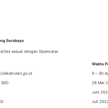
ang Surabaya
si/tes sesuai dengan Sipencatar
Waktu P
://dikdin.bkn.go.id
9 – 30 A
 SKD
28 Mei 
Juni 20
KD
Juli 202