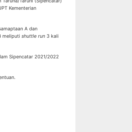
 Taruna/Taruni (Sipencatar)
 UPT Kementerian
kesamaptaan A dan
B meliputi
shuttle run
3 kali
alam Sipencatar 2021/2022
entuan.