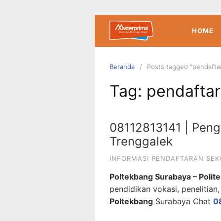
Langsung
ke
konten
HOME
Beranda
Posts tagged “pendaf
Tag:
pendafta
08112813141 | Pen
Trenggalek
INFORMASI PENDAFTARAN SEK
Poltekbang Surabaya – Poli
pendidikan vokasi, penelitia
Poltekbang
Surabaya Chat
0