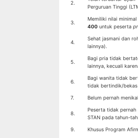
2.
Perguruan Tinggi (L
Memiliki nilai minima
3.
400
untuk peserta
p
Sehat jasmani dan roh
4.
lainnya).
Bagi pria tidak berta
5.
lainnya, kecuali kare
Bagi wanita tidak ber
6.
tidak bertindik/bekas 
7.
Belum pernah menikah
Peserta tidak pernah
8.
STAN pada tahun-tah
9.
Khusus Program Afirm