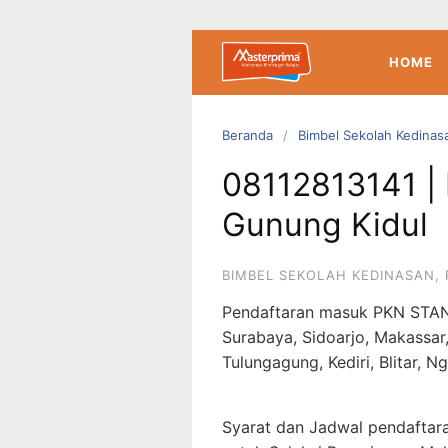
Langsung
ke
konten
HOME
Beranda
Bimbel Sekolah Kedinas
08112813141 |
Gunung Kidul
BIMBEL SEKOLAH KEDINASAN
,
Pendaftaran masuk PKN STAN
Surabaya, Sidoarjo, Makassar
Tulungagung, Kediri, Blitar, N
Syarat dan Jadwal pendaftar