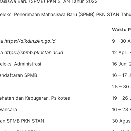
ahasiswa Baru (SPMB) PKN STAN Tahun 2022
eleksi Penerimaan Mahasiswa Baru (SPMB) PKN STAN Tah
Waktu P
ia
https://dikdin.bkn.go.id
9 – 30 A
ia
https://spmb.pknstan.ac.id
12 April
leksi Administrasi
16 Juni
endaftaran SPMB
16 – 17 
25 – 30
ehatan dan Kebugaran, Psikotes
19 – 26 
wancara
16 – 23
san SPMB PKN STAN
30 Agus