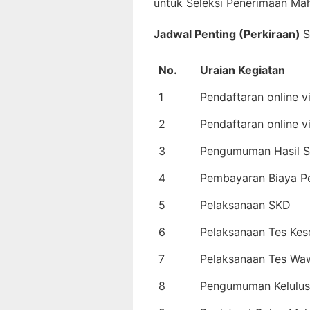
untuk Seleksi Penerimaan M
Jadwal Penting (Perkiraan)
S
No.
Uraian Kegiatan
1
Pendaftaran online v
2
Pendaftaran online v
3
Pengumuman Hasil Se
4
Pembayaran Biaya P
5
Pelaksanaan SKD
6
Pelaksanaan Tes Kes
7
Pelaksanaan Tes Wa
8
Pengumuman Kelulu