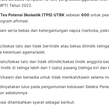
TMPT) Tahun 2022.
l
Tes Potensi Skolastik (TPS) UTBK
sebesar
600
untuk pes
rogram afirmasi
.
ani serta bebas dari ketergantungan napza (narkoba, psikot
to/bekas tato dan tidak bertindik atau bekas ditindik teli
na ketentuan agama/adat.
tato/bekas tato dan tidak ditindik/bekas tindik anggota bad
tindik di telinga lebih dari 1 (satu) pasang (telinga kiri dan
/kawin dan bersedia untuk tidak menikah/kawin selama me
 dinyatakan lulus pada pengumuman kelulusan Seleksi Pe
un sebelumnya
asi ditambahkan syarat sebagai berikut: