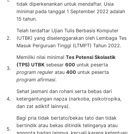
tidak diperkenankan untuk mendaftar. Usia
minimal pada tanggal 1 September 2022 adalah
15 tahun.
Telah terdaftar Ujian Tulis Berbasis Komputer
2.
(UTBK) yang diselenggarakan oleh Lembaga Tes
Masuk Perguruan Tinggi (LTMPT) Tahun 2022.
Memiliki nilai minimal
Tes Potensi Skolastik
(TPS) UTBK
sebesar
600
untuk peserta
3.
program reguler
atau
400
untuk peserta
program afirmasi
.
Sehat jasmani dan rohani serta bebas dari
4.
ketergantungan napza (narkoba, psikotropika,
dan zat adiktif lainnya).
Bagi pria tidak bertato/bekas tato dan tidak
bertindik atau bekas ditindik telinganya atau
5.
anggota badan lainnya, kecuali karena ketentuan