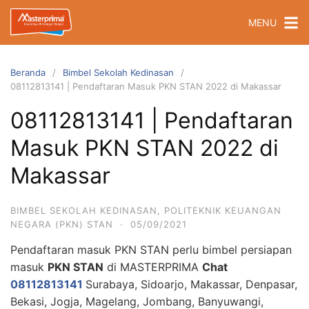
Langsung
MENU
ke
konten
Beranda
Bimbel Sekolah Kedinasan
08112813141 | Pendaftaran Masuk PKN STAN 2022 di Makassar
08112813141 | Pendaftaran
Masuk PKN STAN 2022 di
Makassar
BIMBEL SEKOLAH KEDINASAN
,
POLITEKNIK KEUANGAN
NEGARA (PKN) STAN
·
05/09/2021
Pendaftaran masuk PKN STAN perlu bimbel persiapan
masuk
PKN STAN
di MASTERPRIMA
Chat
08112813141
Surabaya, Sidoarjo, Makassar, Denpasar,
Bekasi, Jogja, Magelang, Jombang, Banyuwangi,