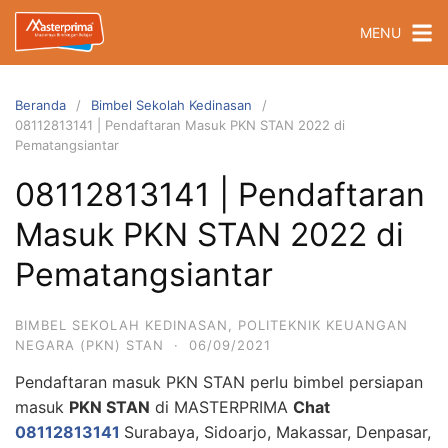
Langsung
MENU
ke
konten
Beranda
Bimbel Sekolah Kedinasan
08112813141 | Pendaftaran Masuk PKN STAN 2022 di
Pematangsiantar
08112813141 | Pendaftaran
Masuk PKN STAN 2022 di
Pematangsiantar
BIMBEL SEKOLAH KEDINASAN
,
POLITEKNIK KEUANGAN
NEGARA (PKN) STAN
·
06/09/2021
Pendaftaran masuk PKN STAN perlu bimbel persiapan
masuk
PKN STAN
di MASTERPRIMA
Chat
08112813141
Surabaya, Sidoarjo, Makassar, Denpasar,