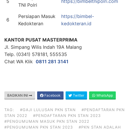
5
https://bimbeltnipolri.com
TNI Polri
Persiapan Masuk
https://bimbel-
6
Kedokteran
kedokteran.id
KANTOR PUSAT MASTERPRIMA
Jl. Simpang Wilis Indah 19A Malang
Telp. (0341) 578181, 555535
Chat WA Klik
0811 281 3141
BAGIKAN INI
Facebook
Twitter
WhatsApp
TAG:
#GAJI LULUSAN PKN STAN
#PENDAFTARAN PKN
STAN 2022
#PENDAFTARAN PKN STAN 2023
#PENGUMUMAN MASUK PKN STAN 2022
#PENGUMUMAN PKN STAN 2023
#PKN STAN ADALAH