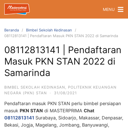
Langsung
MENU
ke
konten
Beranda
Bimbel Sekolah Kedinasan
08112813141 | Pendaftaran Masuk PKN STAN 2022 di Samarinda
08112813141 | Pendaftaran
Masuk PKN STAN 2022 di
Samarinda
BIMBEL SEKOLAH KEDINASAN
,
POLITEKNIK KEUANGAN
NEGARA (PKN) STAN
·
31/08/2021
Pendaftaran masuk PKN STAN perlu bimbel persiapan
masuk
PKN STAN
di MASTERPRIMA
Chat
08112813141
Surabaya, Sidoarjo, Makassar, Denpasar,
Bekasi, Jogja, Magelang, Jombang, Banyuwangi,