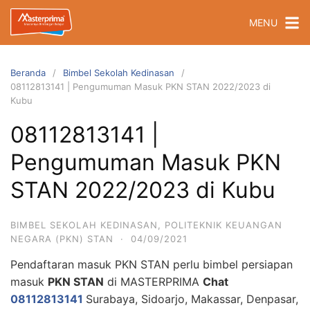
Langsung
MENU
ke
konten
Beranda
Bimbel Sekolah Kedinasan
08112813141 | Pengumuman Masuk PKN STAN 2022/2023 di
Kubu
08112813141 |
Pengumuman Masuk PKN
STAN 2022/2023 di Kubu
BIMBEL SEKOLAH KEDINASAN
,
POLITEKNIK KEUANGAN
NEGARA (PKN) STAN
·
04/09/2021
Pendaftaran masuk PKN STAN perlu bimbel persiapan
masuk
PKN STAN
di MASTERPRIMA
Chat
08112813141
Surabaya, Sidoarjo, Makassar, Denpasar,