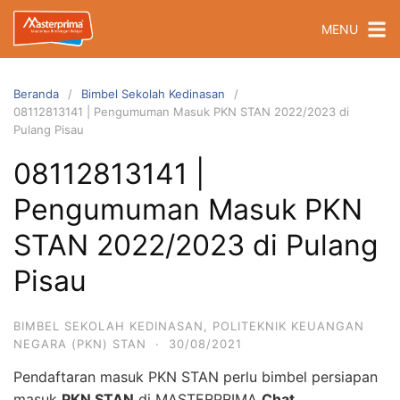
Langsung
MENU
ke
konten
Beranda
Bimbel Sekolah Kedinasan
08112813141 | Pengumuman Masuk PKN STAN 2022/2023 di
Pulang Pisau
08112813141 |
Pengumuman Masuk PKN
STAN 2022/2023 di Pulang
Pisau
BIMBEL SEKOLAH KEDINASAN
,
POLITEKNIK KEUANGAN
NEGARA (PKN) STAN
·
30/08/2021
Pendaftaran masuk PKN STAN perlu bimbel persiapan
masuk
PKN STAN
di MASTERPRIMA
Chat