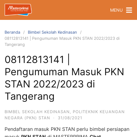
Langsung
MENU
ke
konten
Beranda
Bimbel Sekolah Kedinasan
08112813141 | Pengumuman Masuk PKN STAN 2022/2023 di
Tangerang
08112813141 |
Pengumuman Masuk PKN
STAN 2022/2023 di
Tangerang
BIMBEL SEKOLAH KEDINASAN
,
POLITEKNIK KEUANGAN
NEGARA (PKN) STAN
·
31/08/2021
Pendaftaran masuk PKN STAN perlu bimbel persiapan
masuk
PKN STAN
di MASTERPRIMA
Chat