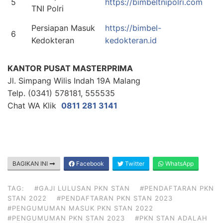
5
https://bimbeltnipolri.com
TNI Polri
Persiapan Masuk
https://bimbel-
6
Kedokteran
kedokteran.id
KANTOR PUSAT MASTERPRIMA
Jl. Simpang Wilis Indah 19A Malang
Telp. (0341) 578181, 555535
Chat WA Klik
0811 281 3141
BAGIKAN INI
Facebook
Twitter
WhatsApp
TAG:
#GAJI LULUSAN PKN STAN
#PENDAFTARAN PKN
STAN 2022
#PENDAFTARAN PKN STAN 2023
#PENGUMUMAN MASUK PKN STAN 2022
#PENGUMUMAN PKN STAN 2023
#PKN STAN ADALAH