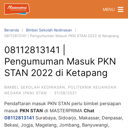
Langsung
MENU
ke
konten
Beranda
Bimbel Sekolah Kedinasan
08112813141 | Pengumuman Masuk PKN STAN 2022 di Ketapang
08112813141 |
Pengumuman Masuk PKN
STAN 2022 di Ketapang
BIMBEL SEKOLAH KEDINASAN
,
POLITEKNIK KEUANGAN
NEGARA (PKN) STAN
·
31/08/2021
Pendaftaran masuk PKN STAN perlu bimbel persiapan
masuk
PKN STAN
di MASTERPRIMA
Chat
08112813141
Surabaya, Sidoarjo, Makassar, Denpasar,
Bekasi, Jogja, Magelang, Jombang, Banyuwangi,