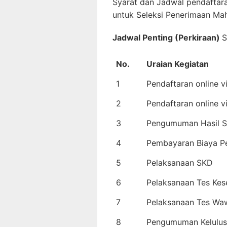
Syarat dan Jadwal pendaftar
untuk Seleksi Penerimaan M
Jadwal Penting (Perkiraan)
S
No.
Uraian Kegiatan
1
Pendaftaran online v
2
Pendaftaran online v
3
Pengumuman Hasil Se
4
Pembayaran Biaya P
5
Pelaksanaan SKD
6
Pelaksanaan Tes Kes
7
Pelaksanaan Tes Wa
8
Pengumuman Kelulu