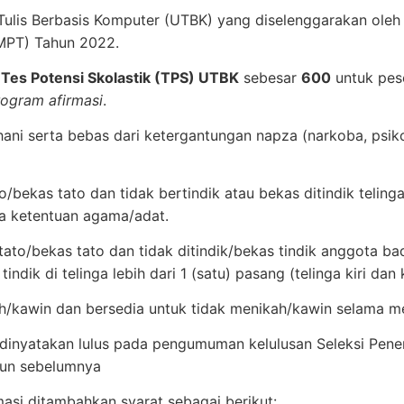
n Tulis Berbasis Komputer (UTBK) yang diselenggarakan ol
TMPT) Tahun 2022.
l
Tes Potensi Skolastik (TPS) UTBK
sebesar
600
untuk pes
rogram afirmasi
.
ani serta bebas dari ketergantungan napza (narkoba, psikot
to/bekas tato dan tidak bertindik atau bekas ditindik teli
na ketentuan agama/adat.
tato/bekas tato dan tidak ditindik/bekas tindik anggota bad
tindik di telinga lebih dari 1 (satu) pasang (telinga kiri dan
/kawin dan bersedia untuk tidak menikah/kawin selama me
 dinyatakan lulus pada pengumuman kelulusan Seleksi Pe
un sebelumnya
asi ditambahkan syarat sebagai berikut: