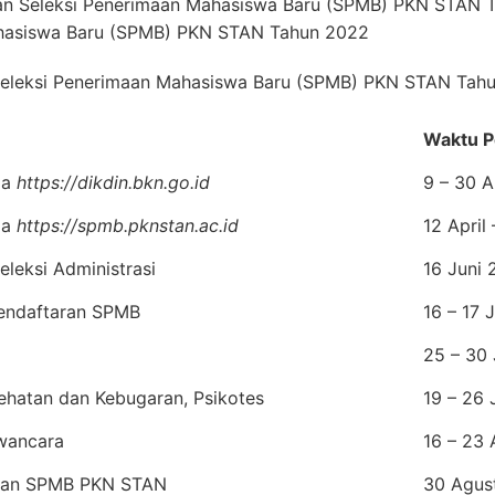
an Seleksi Penerimaan Mahasiswa Baru (SPMB) PKN STAN 
ahasiswa Baru (SPMB) PKN STAN Tahun 2022
eleksi Penerimaan Mahasiswa Baru (SPMB) PKN STAN Tah
Waktu P
ia
https://dikdin.bkn.go.id
9 – 30 A
ia
https://spmb.pknstan.ac.id
12 April
leksi Administrasi
16 Juni
endaftaran SPMB
16 – 17 
25 – 30
ehatan dan Kebugaran, Psikotes
19 – 26 
wancara
16 – 23
san SPMB PKN STAN
30 Agus