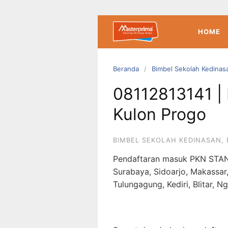
Langsung
ke
konten
HOME
Beranda
Bimbel Sekolah Kedinas
08112813141 
Kulon Progo
BIMBEL SEKOLAH KEDINASAN
,
Pendaftaran masuk PKN STAN
Surabaya, Sidoarjo, Makassar
Tulungagung, Kediri, Blitar, N