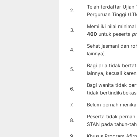
Telah terdaftar Ujia
2.
Perguruan Tinggi (L
Memiliki nilai minima
3.
400
untuk peserta
p
Sehat jasmani dan roh
4.
lainnya).
Bagi pria tidak berta
5.
lainnya, kecuali kare
Bagi wanita tidak ber
6.
tidak bertindik/bekas 
7.
Belum pernah menikah
Peserta tidak pernah
8.
STAN pada tahun-tah
9.
Khusus Program Afirm