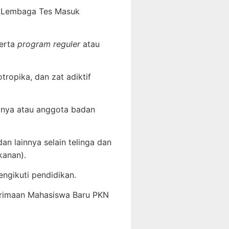
eh Lembaga Tes Masuk
erta
program reguler
atau
ropika, dan zat adiktif
nganya atau anggota badan
an lainnya selain telinga dan
 kanan).
ngikuti pendidikan.
nerimaan Mahasiswa Baru PKN