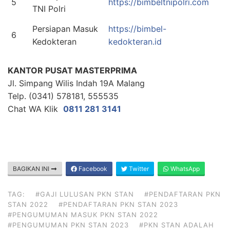
5
https://bimbeltnipolri.com
TNI Polri
Persiapan Masuk
https://bimbel-
6
Kedokteran
kedokteran.id
KANTOR PUSAT MASTERPRIMA
Jl. Simpang Wilis Indah 19A Malang
Telp. (0341) 578181, 555535
Chat WA Klik
0811 281 3141
BAGIKAN INI
Facebook
Twitter
WhatsApp
TAG:
#GAJI LULUSAN PKN STAN
#PENDAFTARAN PKN
STAN 2022
#PENDAFTARAN PKN STAN 2023
#PENGUMUMAN MASUK PKN STAN 2022
#PENGUMUMAN PKN STAN 2023
#PKN STAN ADALAH