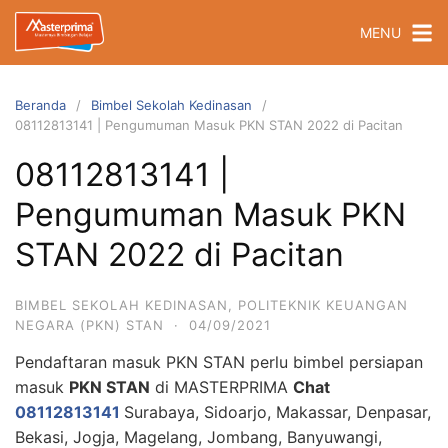
Langsung
MENU
ke
konten
Beranda
Bimbel Sekolah Kedinasan
08112813141 | Pengumuman Masuk PKN STAN 2022 di Pacitan
08112813141 |
Pengumuman Masuk PKN
STAN 2022 di Pacitan
BIMBEL SEKOLAH KEDINASAN
,
POLITEKNIK KEUANGAN
NEGARA (PKN) STAN
·
04/09/2021
Pendaftaran masuk PKN STAN perlu bimbel persiapan
masuk
PKN STAN
di MASTERPRIMA
Chat
08112813141
Surabaya, Sidoarjo, Makassar, Denpasar,
Bekasi, Jogja, Magelang, Jombang, Banyuwangi,