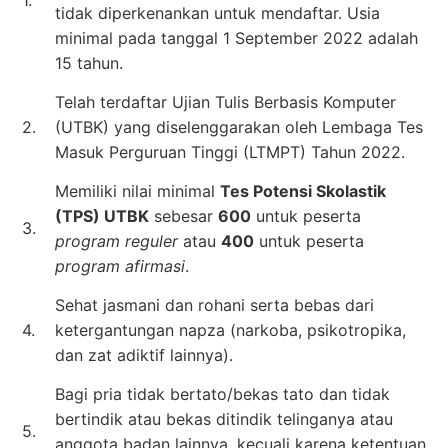
tidak diperkenankan untuk mendaftar. Usia
minimal pada tanggal 1 September 2022 adalah
15 tahun.
Telah terdaftar Ujian Tulis Berbasis Komputer
2.
(UTBK) yang diselenggarakan oleh Lembaga Tes
Masuk Perguruan Tinggi (LTMPT) Tahun 2022.
Memiliki nilai minimal
Tes Potensi Skolastik
(TPS) UTBK
sebesar
600
untuk peserta
3.
program reguler
atau
400
untuk peserta
program afirmasi
.
Sehat jasmani dan rohani serta bebas dari
4.
ketergantungan napza (narkoba, psikotropika,
dan zat adiktif lainnya).
Bagi pria tidak bertato/bekas tato dan tidak
bertindik atau bekas ditindik telinganya atau
5.
anggota badan lainnya, kecuali karena ketentuan