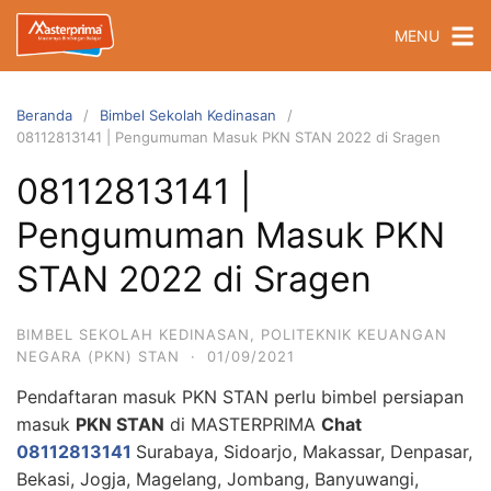
Langsung
MENU
ke
konten
Beranda
Bimbel Sekolah Kedinasan
08112813141 | Pengumuman Masuk PKN STAN 2022 di Sragen
08112813141 |
Pengumuman Masuk PKN
STAN 2022 di Sragen
BIMBEL SEKOLAH KEDINASAN
,
POLITEKNIK KEUANGAN
NEGARA (PKN) STAN
·
01/09/2021
Pendaftaran masuk PKN STAN perlu bimbel persiapan
masuk
PKN STAN
di MASTERPRIMA
Chat
08112813141
Surabaya, Sidoarjo, Makassar, Denpasar,
Bekasi, Jogja, Magelang, Jombang, Banyuwangi,