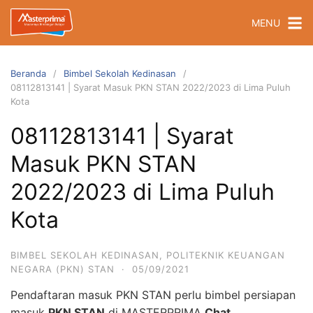
Langsung
MENU
ke
konten
Beranda
Bimbel Sekolah Kedinasan
08112813141 | Syarat Masuk PKN STAN 2022/2023 di Lima Puluh
Kota
08112813141 | Syarat
Masuk PKN STAN
2022/2023 di Lima Puluh
Kota
BIMBEL SEKOLAH KEDINASAN
,
POLITEKNIK KEUANGAN
NEGARA (PKN) STAN
·
05/09/2021
Pendaftaran masuk PKN STAN perlu bimbel persiapan
masuk
PKN STAN
di MASTERPRIMA
Chat