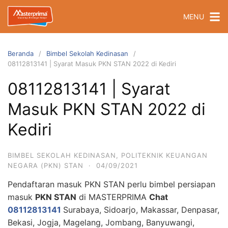
Langsung
MENU
ke
konten
Beranda
Bimbel Sekolah Kedinasan
08112813141 | Syarat Masuk PKN STAN 2022 di Kediri
08112813141 | Syarat
Masuk PKN STAN 2022 di
Kediri
BIMBEL SEKOLAH KEDINASAN
,
POLITEKNIK KEUANGAN
NEGARA (PKN) STAN
·
04/09/2021
Pendaftaran masuk PKN STAN perlu bimbel persiapan
masuk
PKN STAN
di MASTERPRIMA
Chat
08112813141
Surabaya, Sidoarjo, Makassar, Denpasar,
Bekasi, Jogja, Magelang, Jombang, Banyuwangi,