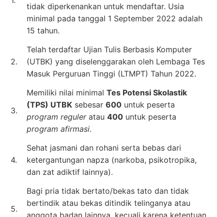
tidak diperkenankan untuk mendaftar. Usia
minimal pada tanggal 1 September 2022 adalah
15 tahun.
Telah terdaftar Ujian Tulis Berbasis Komputer
2.
(UTBK) yang diselenggarakan oleh Lembaga Tes
Masuk Perguruan Tinggi (LTMPT) Tahun 2022.
Memiliki nilai minimal
Tes Potensi Skolastik
(TPS) UTBK
sebesar
600
untuk peserta
3.
program reguler
atau
400
untuk peserta
program afirmasi
.
Sehat jasmani dan rohani serta bebas dari
4.
ketergantungan napza (narkoba, psikotropika,
dan zat adiktif lainnya).
Bagi pria tidak bertato/bekas tato dan tidak
bertindik atau bekas ditindik telinganya atau
5.
anggota badan lainnya, kecuali karena ketentuan