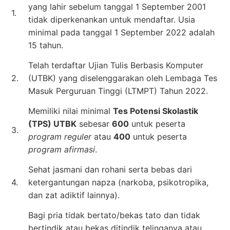
yang lahir sebelum tanggal 1 September 2001
1.
tidak diperkenankan untuk mendaftar. Usia
minimal pada tanggal 1 September 2022 adalah
15 tahun.
Telah terdaftar Ujian Tulis Berbasis Komputer
2.
(UTBK) yang diselenggarakan oleh Lembaga Tes
Masuk Perguruan Tinggi (LTMPT) Tahun 2022.
Memiliki nilai minimal
Tes Potensi Skolastik
(TPS) UTBK
sebesar
600
untuk peserta
3.
program reguler
atau
400
untuk peserta
program afirmasi
.
Sehat jasmani dan rohani serta bebas dari
4.
ketergantungan napza (narkoba, psikotropika,
dan zat adiktif lainnya).
Bagi pria tidak bertato/bekas tato dan tidak
bertindik atau bekas ditindik telinganya atau