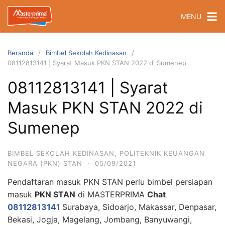
Langsung
MENU
ke
konten
Beranda
Bimbel Sekolah Kedinasan
08112813141 | Syarat Masuk PKN STAN 2022 di Sumenep
08112813141 | Syarat
Masuk PKN STAN 2022 di
Sumenep
BIMBEL SEKOLAH KEDINASAN
,
POLITEKNIK KEUANGAN
NEGARA (PKN) STAN
·
05/09/2021
Pendaftaran masuk PKN STAN perlu bimbel persiapan
masuk
PKN STAN
di MASTERPRIMA
Chat
08112813141
Surabaya, Sidoarjo, Makassar, Denpasar,
Bekasi, Jogja, Magelang, Jombang, Banyuwangi,