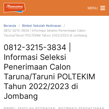
Langsung
MENU
ke
konten
Beranda
Bimbel Sekolah Kedinasan
0812-3215-3834 | Informasi Seleksi Penerimaan Calon
Taruna/Taruni POLTEKIM Tahun 2022/2023 di Jombang
0812-3215-3834 |
Informasi Seleksi
Penerimaan Calon
Taruna/Taruni POLTEKIM
Tahun 2022/2023 di
Jombang
BIMBEL SEKOLAH KEDINASAN
,
INFORMASI PENDAFTARAN