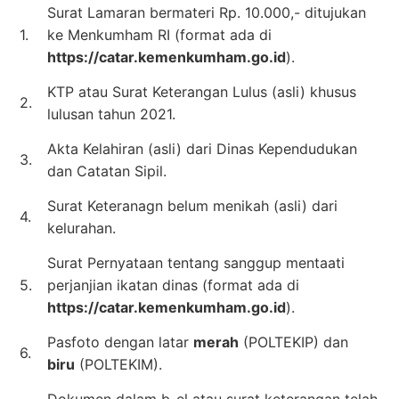
Surat Lamaran bermateri Rp. 10.000,- ditujukan
1.
ke Menkumham RI (format ada di
https://catar.kemenkumham.go.id
).
KTP atau Surat Keterangan Lulus (asli) khusus
2.
lulusan tahun 2021.
Akta Kelahiran (asli) dari Dinas Kependudukan
3.
dan Catatan Sipil.
Surat Keteranagn belum menikah (asli) dari
4.
kelurahan.
Surat Pernyataan tentang sanggup mentaati
5.
perjanjian ikatan dinas (format ada di
https://catar.kemenkumham.go.id
).
Pasfoto dengan latar
merah
(POLTEKIP) dan
6.
biru
(POLTEKIM).
Dokumen dalam b-el atau surat keterangan telah