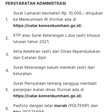
PERSYARATAN ADMINISTRASI
Surat Lamaran bermateri Rp. 10.000,- ditujukan
1.
ke Menkumham RI (format ada di
https://catar.kemenkumham.go.id
).
KTP atau Surat Keterangan Lulus (asli) khusus
2.
lulusan tahun 2021.
Akta Kelahiran (asli) dari Dinas Kependudukan
3.
dan Catatan Sipil.
Surat Keteranagn belum menikah (asli) dari
4.
kelurahan.
Surat Pernyataan tentang sanggup mentaati
5.
perjanjian ikatan dinas (format ada di
https://catar.kemenkumham.go.id
).
Pasfoto dengan latar
merah
(POLTEKIP) dan
6.
biru
(POLTEKIM).