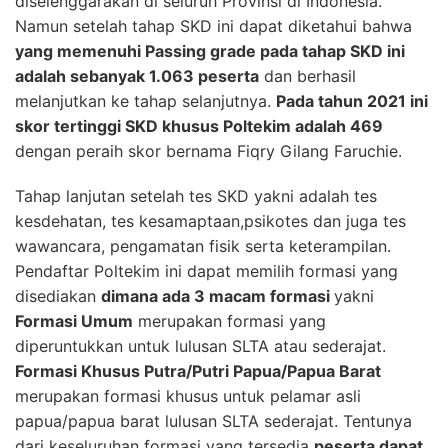
diselenggarakan di seluruh Provinsi di Indonesia.
Namun setelah tahap SKD ini dapat diketahui bahwa
yang memenuhi Passing grade pada tahap SKD ini
adalah sebanyak 1.063 peserta
dan berhasil
melanjutkan ke tahap selanjutnya.
Pada tahun 2021 ini
skor tertinggi SKD khusus Poltekim adalah 469
dengan peraih skor bernama Fiqry Gilang Faruchie.
Tahap lanjutan setelah tes SKD yakni adalah tes
kesdehatan, tes kesamaptaan,psikotes dan juga tes
wawancara, pengamatan fisik serta keterampilan.
Pendaftar Poltekim ini dapat memilih formasi yang
disediakan
dimana ada 3 macam formasi
yakni
Formasi Umum
merupakan formasi yang
diperuntukkan untuk lulusan SLTA atau sederajat.
Formasi Khusus Putra/Putri Papua/Papua Barat
merupakan formasi khusus untuk pelamar asli
papua/papua barat lulusan SLTA sederajat. Tentunya
dari keseluruhan formasi yang tersedia
peserta dapat