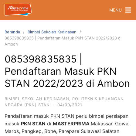
Langsung
MENU
ke
konten
Beranda
Bimbel Sekolah Kedinasan
085398835835 | Pendaftaran Masuk PKN STAN 2022/2023 di
Ambon
085398835835 |
Pendaftaran Masuk PKN
STAN 2022/2023 di Ambon
BIMBEL SEKOLAH KEDINASAN
,
POLITEKNIK KEUANGAN
NEGARA (PKN) STAN
·
04/09/2021
Pendaftaran masuk PKN STAN perlu bimbel persiapan
masuk
PKN STAN
di
MASTERPRIMA
Makassar, Gowa,
Maros, Pangkep, Bone, Parepare Sulawesi Selatan