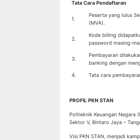
Tata Cara Pendaftaran
Peserta yang lulus S
1.
(MVA).
Kode billing didapatk
2.
password masing-mas
Pembayaran dilakukan
3.
banking dengan me
4.
Tata cara pembayaran 
PROFIL PKN STAN
Politeknik Keuangan Negara (P
Sektor V, Bintaro Jaya – Tang
Visi PKN STAN, menjadi kamp