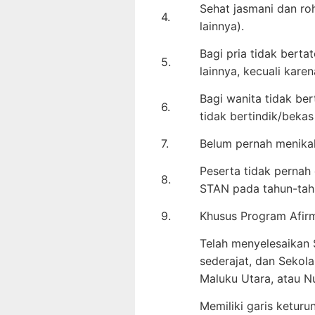
Sehat jasmani dan roh
4.
lainnya).
Bagi pria tidak berta
5.
lainnya, kecuali kare
Bagi wanita tidak ber
6.
tidak bertindik/bekas 
7.
Belum pernah menikah
Peserta tidak pernah
8.
STAN pada tahun-tah
9.
Khusus Program Afirm
Telah menyelesaikan 
sederajat, dan Sekol
Maluku Utara, atau N
Memiliki garis keturu