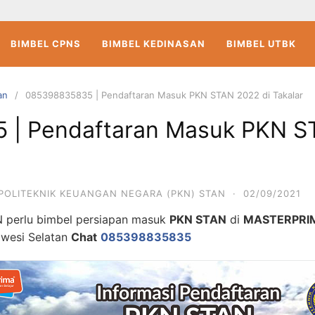
BIMBEL CPNS
BIMBEL KEDINASAN
BIMBEL UTBK
an
085398835835 | Pendaftaran Masuk PKN STAN 2022 di Takalar
| Pendaftaran Masuk PKN S
POLITEKNIK KEUANGAN NEGARA (PKN) STAN
·
02/09/2021
 perlu bimbel persiapan masuk
PKN STAN
di
MASTERPR
awesi Selatan
Chat
085398835835