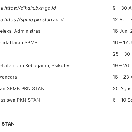
ia
https://dikdin.bkn.go.id
9 – 30 A
ia
https://spmb.pknstan.ac.id
12 April
leksi Administrasi
16 Juni
endaftaran SPMB
16 – 17 
25 – 30
ehatan dan Kebugaran, Psikotes
19 – 26 
wancara
16 – 23
san SPMB PKN STAN
30 Agus
ahasiswa PKN STAN
6 – 10 
 STAN