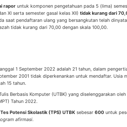
ai rapor
untuk komponen pengetahuan pada 5 (lima) semest
an XI serta semester gasal kelas XII)
tidak kurang dari 70
a saat pendaftaran ulang yang bersangkutan telah dinyatak
ijazah tidak kurang dari 70,00 dengan skala 100,00.
anggal 1 September 2022 adalah 21 tahun, dalam pengertia
ptember 2001 tidak diperkenankan untuk mendaftar. Usia m
ah 15 tahun.
n Tulis Berbasis Komputer (UTBK) yang diselenggarakan ol
TMPT) Tahun 2022.
l
Tes Potensi Skolastik (TPS) UTBK
sebesar
600
untuk pes
rogram afirmasi
.