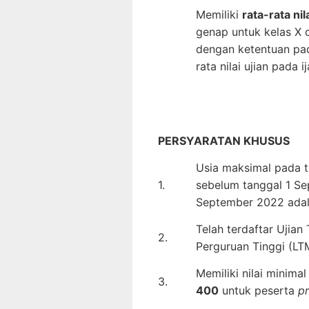
Memiliki
rata-rata nil
genap untuk kelas X d
dengan ketentuan pad
rata nilai ujian pada 
PERSYARATAN KHUSUS
Usia maksimal pada t
1.
sebelum tanggal 1 Se
September 2022 adal
Telah terdaftar Ujia
2.
Perguruan Tinggi (L
Memiliki nilai minima
3.
400
untuk peserta
p