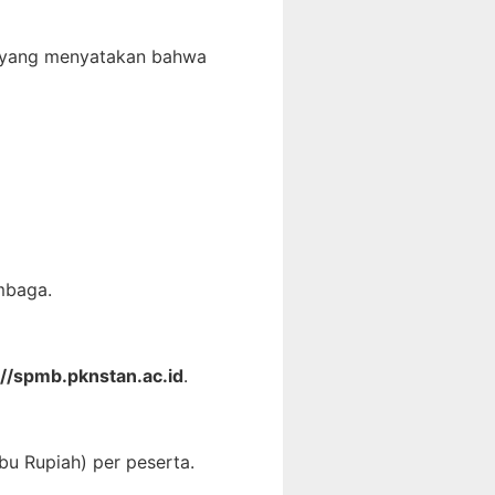
t yang menyatakan bahwa
mbaga.
://spmb.pknstan.ac.id
.
bu Rupiah) per peserta.