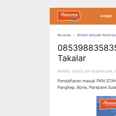
Langsung
ke
konten
HOME
Beranda
Bimbel Sekolah Kedinas
085398835835 
Takalar
BIMBEL SEKOLAH KEDINASAN
,
Pendaftaran masuk PKN STAN
Pangkep, Bone, Parepare Sul