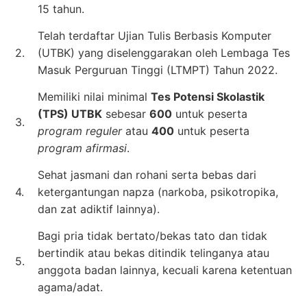
15 tahun.
Telah terdaftar Ujian Tulis Berbasis Komputer
2.
(UTBK) yang diselenggarakan oleh Lembaga Tes
Masuk Perguruan Tinggi (LTMPT) Tahun 2022.
Memiliki nilai minimal
Tes Potensi Skolastik
(TPS) UTBK
sebesar
600
untuk peserta
3.
program reguler
atau
400
untuk peserta
program afirmasi
.
Sehat jasmani dan rohani serta bebas dari
4.
ketergantungan napza (narkoba, psikotropika,
dan zat adiktif lainnya).
Bagi pria tidak bertato/bekas tato dan tidak
bertindik atau bekas ditindik telinganya atau
5.
anggota badan lainnya, kecuali karena ketentuan
agama/adat.