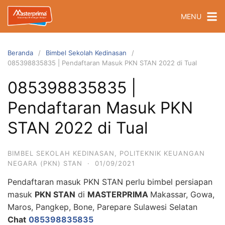
Langsung
MENU
ke
konten
Beranda
Bimbel Sekolah Kedinasan
085398835835 | Pendaftaran Masuk PKN STAN 2022 di Tual
085398835835 |
Pendaftaran Masuk PKN
STAN 2022 di Tual
BIMBEL SEKOLAH KEDINASAN
,
POLITEKNIK KEUANGAN
NEGARA (PKN) STAN
·
01/09/2021
Pendaftaran masuk PKN STAN perlu bimbel persiapan
masuk
PKN STAN
di
MASTERPRIMA
Makassar, Gowa,
Maros, Pangkep, Bone, Parepare Sulawesi Selatan
Chat
085398835835