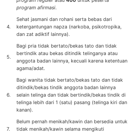
program reguler
atau
400
untuk peserta
program afirmasi
.
Sehat jasmani dan rohani serta bebas dari
4.
ketergantungan napza (narkoba, psikotropika,
dan zat adiktif lainnya).
Bagi pria tidak bertato/bekas tato dan tidak
bertindik atau bekas ditindik telinganya atau
5.
anggota badan lainnya, kecuali karena ketentuan
agama/adat.
Bagi wanita tidak bertato/bekas tato dan tidak
ditindik/bekas tindik anggota badan lainnya
6.
selain telinga dan tidak bertindik/bekas tindik di
telinga lebih dari 1 (satu) pasang (telinga kiri dan
kanan).
Belum pernah menikah/kawin dan bersedia untuk
7.
tidak menikah/kawin selama mengikuti