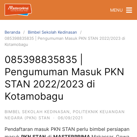
Langsung
MENU
ke
konten
Beranda
Bimbel Sekolah Kedinasan
085398835835 | Pengumuman Masuk PKN STAN 2022/2023 di
Kotamobagu
085398835835 |
Pengumuman Masuk PKN
STAN 2022/2023 di
Kotamobagu
BIMBEL SEKOLAH KEDINASAN
,
POLITEKNIK KEUANGAN
NEGARA (PKN) STAN
·
06/09/2021
Pendaftaran masuk PKN STAN perlu bimbel persiapan
masuk
PKN STAN
di
MASTERPRIMA
Makassar, Gowa,