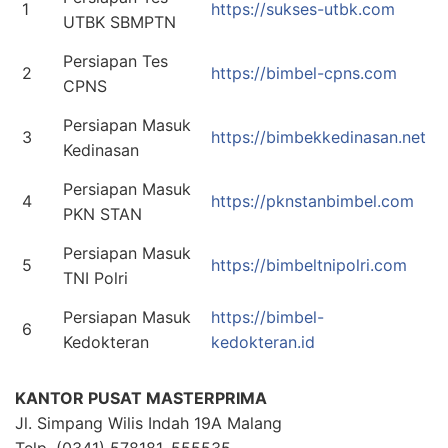
1
https://sukses-utbk.com
UTBK SBMPTN
Persiapan Tes
2
https://bimbel-cpns.com
CPNS
Persiapan Masuk
3
https://bimbekkedinasan.net
Kedinasan
Persiapan Masuk
4
https://pknstanbimbel.com
PKN STAN
Persiapan Masuk
5
https://bimbeltnipolri.com
TNI Polri
Persiapan Masuk
https://bimbel-
6
Kedokteran
kedokteran.id
KANTOR PUSAT MASTERPRIMA
Jl. Simpang Wilis Indah 19A Malang
Telp. (0341) 578181, 555535