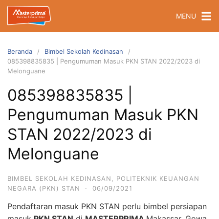
Langsung
MENU
ke
konten
Beranda
Bimbel Sekolah Kedinasan
085398835835 | Pengumuman Masuk PKN STAN 2022/2023 di
Melonguane
085398835835 |
Pengumuman Masuk PKN
STAN 2022/2023 di
Melonguane
BIMBEL SEKOLAH KEDINASAN
,
POLITEKNIK KEUANGAN
NEGARA (PKN) STAN
·
06/09/2021
Pendaftaran masuk PKN STAN perlu bimbel persiapan
masuk
PKN STAN
di
MASTERPRIMA
Makassar, Gowa,