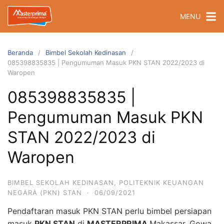
Langsung
MENU
ke
konten
Beranda
Bimbel Sekolah Kedinasan
085398835835 | Pengumuman Masuk PKN STAN 2022/2023 di
Waropen
085398835835 |
Pengumuman Masuk PKN
STAN 2022/2023 di
Waropen
BIMBEL SEKOLAH KEDINASAN
,
POLITEKNIK KEUANGAN
NEGARA (PKN) STAN
·
06/09/2021
Pendaftaran masuk PKN STAN perlu bimbel persiapan
masuk
PKN STAN
di
MASTERPRIMA
Makassar, Gowa,