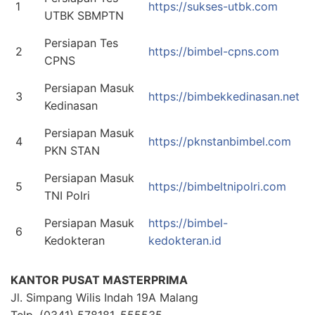
1
https://sukses-utbk.com
UTBK SBMPTN
Persiapan Tes
2
https://bimbel-cpns.com
CPNS
Persiapan Masuk
3
https://bimbekkedinasan.net
Kedinasan
Persiapan Masuk
4
https://pknstanbimbel.com
PKN STAN
Persiapan Masuk
5
https://bimbeltnipolri.com
TNI Polri
Persiapan Masuk
https://bimbel-
6
Kedokteran
kedokteran.id
KANTOR PUSAT MASTERPRIMA
Jl. Simpang Wilis Indah 19A Malang
Telp. (0341) 578181, 555535