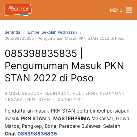
Langsung
MENU
ke
konten
Beranda
Bimbel Sekolah Kedinasan
085398835835 | Pengumuman Masuk PKN STAN 2022 di Poso
085398835835 |
Pengumuman Masuk PKN
STAN 2022 di Poso
BIMBEL SEKOLAH KEDINASAN
,
POLITEKNIK KEUANGAN
NEGARA (PKN) STAN
·
05/09/2021
Pendaftaran masuk PKN STAN perlu bimbel persiapan
masuk
PKN STAN
di
MASTERPRIMA
Makassar, Gowa,
Maros, Pangkep, Bone, Parepare Sulawesi Selatan
Chat
085398835835