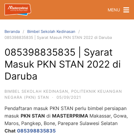
Langsung
MENU
ke
konten
Beranda
Bimbel Sekolah Kedinasan
085398835835 | Syarat Masuk PKN STAN 2022 di Daruba
085398835835 | Syarat
Masuk PKN STAN 2022 di
Daruba
BIMBEL SEKOLAH KEDINASAN
,
POLITEKNIK KEUANGAN
NEGARA (PKN) STAN
·
05/09/2021
Pendaftaran masuk PKN STAN perlu bimbel persiapan
masuk
PKN STAN
di
MASTERPRIMA
Makassar, Gowa,
Maros, Pangkep, Bone, Parepare Sulawesi Selatan
Chat
085398835835