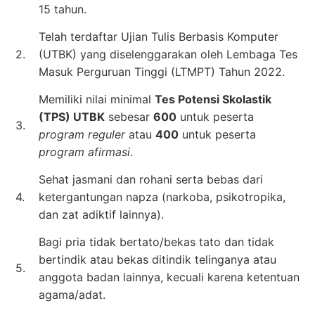
15 tahun.
Telah terdaftar Ujian Tulis Berbasis Komputer
2.
(UTBK) yang diselenggarakan oleh Lembaga Tes
Masuk Perguruan Tinggi (LTMPT) Tahun 2022.
Memiliki nilai minimal
Tes Potensi Skolastik
(TPS) UTBK
sebesar
600
untuk peserta
3.
program reguler
atau
400
untuk peserta
program afirmasi
.
Sehat jasmani dan rohani serta bebas dari
4.
ketergantungan napza (narkoba, psikotropika,
dan zat adiktif lainnya).
Bagi pria tidak bertato/bekas tato dan tidak
bertindik atau bekas ditindik telinganya atau
5.
anggota badan lainnya, kecuali karena ketentuan
agama/adat.