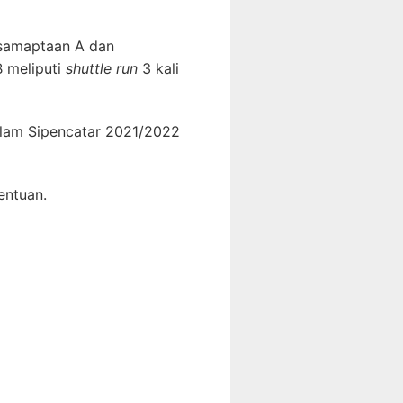
kesamaptaan A dan
B meliputi
shuttle run
3 kali
alam Sipencatar 2021/2022
entuan.