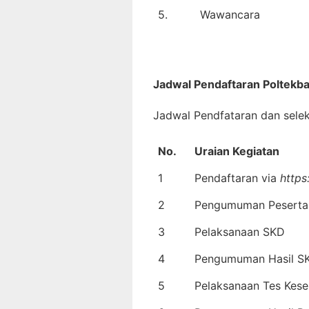
5.
Wawancara
Jadwal Pendaftaran
Poltekb
Jadwal Pendfataran dan selek
No.
Uraian Kegiatan
1
Pendaftaran via
https
2
Pengumuman Peserta
3
Pelaksanaan SKD
4
Pengumuman Hasil S
5
Pelaksanaan Tes Kese