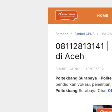
Langsung
ke
konten
HOME
Beranda
Bimbel CPNS
081128
08112813141 |
di Aceh
BIMBEL CPNS
·
10/09/2021
Poltekbang Surabaya – Poli
pendidikan vokasi, penelitia
Poltekbang
Surabaya Chat
0