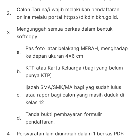
Calon Taruna/i wajib melakukan pendaftaran
2.
online melalu portal https://dikdin.bkn.go.id.
Mengunggah semua berkas dalam bentuk
3.
softcopy:
Pas foto latar belakang MERAH, menghadap
a.
ke depan ukuran 4×6 cm
KTP atau Kartu Keluarga (bagi yang belum
b.
punya KTP)
Ijazah SMA/SMK/MA bagi yag sudah lulus
c.
atau rapor bagi calon yang masih duduk di
kelas 12
Tanda bukti pembayaran formulir
d.
pendaftaran.
4.
Persyaratan lain diunggah dalam 1 berkas PDF: