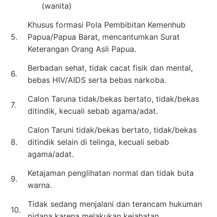
(wanita)
Khusus formasi Pola Pembibitan Kemenhub
5.
Papua/Papua Barat, mencantumkan Surat
Keterangan Orang Asli Papua.
Berbadan sehat, tidak cacat fisik dan mental,
6.
bebas HIV/AIDS serta bebas narkoba.
Calon Taruna tidak/bekas bertato, tidak/bekas
7.
ditindik, kecuali sebab agama/adat.
Calon Taruni tidak/bekas bertato, tidak/bekas
8.
ditindik selain di telinga, kecuali sebab
agama/adat.
Ketajaman penglihatan normal dan tidak buta
9.
warna.
Tidak sedang menjalani dan terancam hukuman
10.
pidana karena melakukan kejahatan.