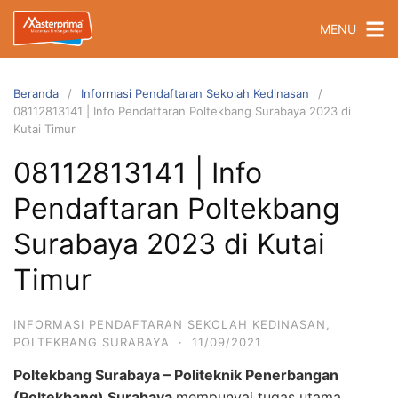
Langsung
MENU
ke
konten
Beranda
Informasi Pendaftaran Sekolah Kedinasan
08112813141 | Info Pendaftaran Poltekbang Surabaya 2023 di
Kutai Timur
08112813141 | Info
Pendaftaran Poltekbang
Surabaya 2023 di Kutai
Timur
INFORMASI PENDAFTARAN SEKOLAH KEDINASAN
,
POLTEKBANG SURABAYA
·
11/09/2021
Poltekbang Surabaya – Politeknik Penerbangan
(Poltekbang) Surabaya
mempunyai tugas utama