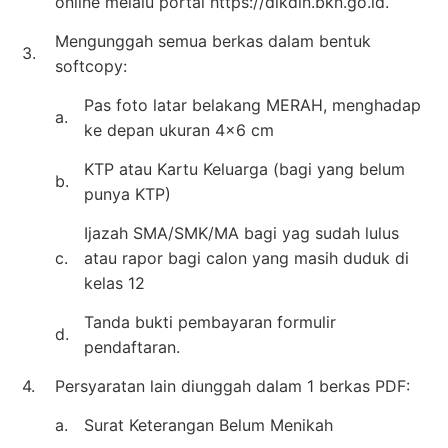
online melalu portal https://dikdin.bkn.go.id.
Mengunggah semua berkas dalam bentuk
3.
softcopy:
Pas foto latar belakang MERAH, menghadap
a.
ke depan ukuran 4×6 cm
KTP atau Kartu Keluarga (bagi yang belum
b.
punya KTP)
Ijazah SMA/SMK/MA bagi yag sudah lulus
c.
atau rapor bagi calon yang masih duduk di
kelas 12
Tanda bukti pembayaran formulir
d.
pendaftaran.
4.
Persyaratan lain diunggah dalam 1 berkas PDF:
a.
Surat Keterangan Belum Menikah