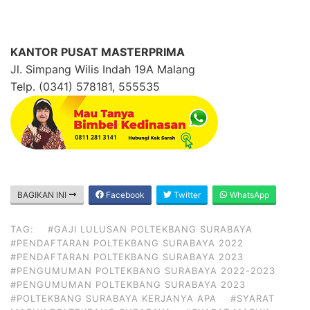
KANTOR PUSAT MASTERPRIMA
Jl. Simpang Wilis Indah 19A Malang
Telp. (0341) 578181, 555535
BAGIKAN INI
Facebook
Twitter
WhatsApp
TAG:
#GAJI LULUSAN POLTEKBANG SURABAYA
#PENDAFTARAN POLTEKBANG SURABAYA 2022
#PENDAFTARAN POLTEKBANG SURABAYA 2023
#PENGUMUMAN POLTEKBANG SURABAYA 2022-2023
#PENGUMUMAN POLTEKBANG SURABAYA 2023
#POLTEKBANG SURABAYA KERJANYA APA
#SYARAT