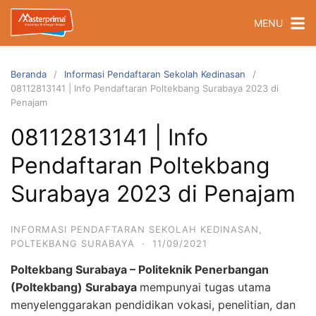
Langsung
MENU
ke
konten
Beranda
Informasi Pendaftaran Sekolah Kedinasan
08112813141 | Info Pendaftaran Poltekbang Surabaya 2023 di
Penajam
08112813141 | Info
Pendaftaran Poltekbang
Surabaya 2023 di Penajam
INFORMASI PENDAFTARAN SEKOLAH KEDINASAN
,
POLTEKBANG SURABAYA
·
11/09/2021
Poltekbang Surabaya – Politeknik Penerbangan
(Poltekbang) Surabaya
mempunyai tugas utama
menyelenggarakan pendidikan vokasi, penelitian, dan