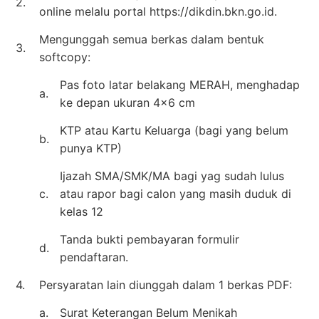
2.
online melalu portal https://dikdin.bkn.go.id.
Mengunggah semua berkas dalam bentuk
3.
softcopy:
Pas foto latar belakang MERAH, menghadap
a.
ke depan ukuran 4×6 cm
KTP atau Kartu Keluarga (bagi yang belum
b.
punya KTP)
Ijazah SMA/SMK/MA bagi yag sudah lulus
c.
atau rapor bagi calon yang masih duduk di
kelas 12
Tanda bukti pembayaran formulir
d.
pendaftaran.
4.
Persyaratan lain diunggah dalam 1 berkas PDF:
a.
Surat Keterangan Belum Menikah