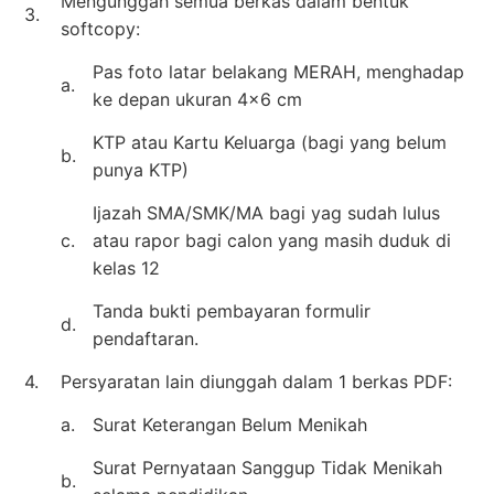
Mengunggah semua berkas dalam bentuk
3.
softcopy:
Pas foto latar belakang MERAH, menghadap
a.
ke depan ukuran 4×6 cm
KTP atau Kartu Keluarga (bagi yang belum
b.
punya KTP)
Ijazah SMA/SMK/MA bagi yag sudah lulus
c.
atau rapor bagi calon yang masih duduk di
kelas 12
Tanda bukti pembayaran formulir
d.
pendaftaran.
4.
Persyaratan lain diunggah dalam 1 berkas PDF:
a.
Surat Keterangan Belum Menikah
Surat Pernyataan Sanggup Tidak Menikah
b.