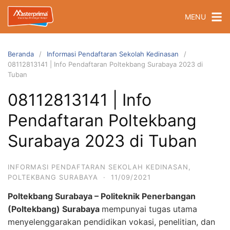
Langsung
MENU
ke
konten
Beranda
Informasi Pendaftaran Sekolah Kedinasan
08112813141 | Info Pendaftaran Poltekbang Surabaya 2023 di
Tuban
08112813141 | Info
Pendaftaran Poltekbang
Surabaya 2023 di Tuban
INFORMASI PENDAFTARAN SEKOLAH KEDINASAN
,
POLTEKBANG SURABAYA
·
11/09/2021
Poltekbang Surabaya – Politeknik Penerbangan
(Poltekbang) Surabaya
mempunyai tugas utama
menyelenggarakan pendidikan vokasi, penelitian, dan