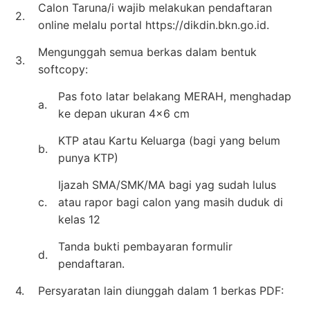
Calon Taruna/i wajib melakukan pendaftaran
2.
online melalu portal https://dikdin.bkn.go.id.
Mengunggah semua berkas dalam bentuk
3.
softcopy:
Pas foto latar belakang MERAH, menghadap
a.
ke depan ukuran 4×6 cm
KTP atau Kartu Keluarga (bagi yang belum
b.
punya KTP)
Ijazah SMA/SMK/MA bagi yag sudah lulus
c.
atau rapor bagi calon yang masih duduk di
kelas 12
Tanda bukti pembayaran formulir
d.
pendaftaran.
4.
Persyaratan lain diunggah dalam 1 berkas PDF: