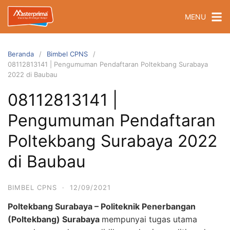
Langsung
MENU
ke
konten
Beranda
Bimbel CPNS
08112813141 | Pengumuman Pendaftaran Poltekbang Surabaya
2022 di Baubau
08112813141 |
Pengumuman Pendaftaran
Poltekbang Surabaya 2022
di Baubau
BIMBEL CPNS
·
12/09/2021
Poltekbang Surabaya – Politeknik Penerbangan
(Poltekbang) Surabaya
mempunyai tugas utama