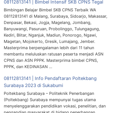
08112813141 | Bimbel Intensif SKB CPNS Tegal
Bimbingan Belajar Bimbel SKB CPNS Terbaik WA
08112813141 di Malang, Surabaya, Sidoarjo, Makassar,
Denpasar, Bekasi, Jogja, Magelang, Jombang,
Banyuwangi, Pasuruan, Probolinggo, Tulungagung,
Kediri, Blitar, Nganjuk, Madiun, Ponorogo, Ngawi,
Magetan, Mojokerto, Gresik, Lumajang, Jember.
Masterprima berpengalaman lebih dari 11 tahun
membantu meluluskan ratusan peserta menjadi ASN
CPNS dan ASN PPPK. Masterprima bimbel CPNS,
PPPK, dan KEDINASAN …
08112813141 | Info Pendaftaran Poltekbang
Surabaya 2023 di Sukabumi
Poltekbang Surabaya – Politeknik Penerbangan
(Poltekbang) Surabaya mempunyai tugas utama
menyelenggarakan pendidikan vokasi, penelitian, dan
pengapdian masyarakat di bidang penerbangan.