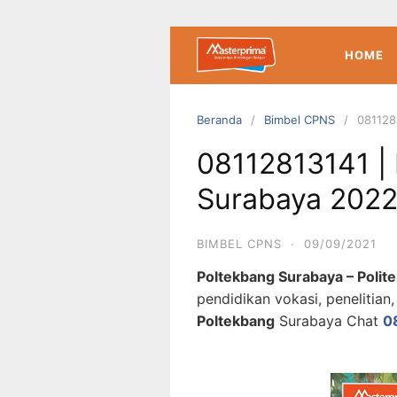
Langsung
ke
konten
HOME
Beranda
Bimbel CPNS
081128
08112813141 |
Surabaya 2022
BIMBEL CPNS
·
09/09/2021
Poltekbang Surabaya – Poli
pendidikan vokasi, penelitia
Poltekbang
Surabaya Chat
0