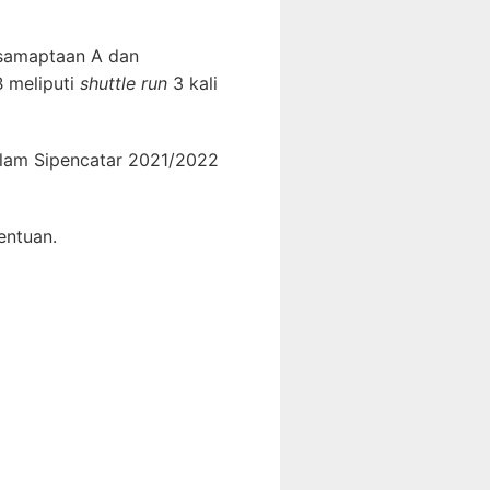
kesamaptaan A dan
B meliputi
shuttle run
3 kali
alam Sipencatar 2021/2022
entuan.