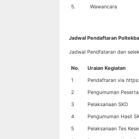
5.
Wawancara
Jadwal Pendaftaran
Poltekb
Jadwal Pendfataran dan selek
No.
Uraian Kegiatan
1
Pendaftaran via
https
2
Pengumuman Peserta
3
Pelaksanaan SKD
4
Pengumuman Hasil S
5
Pelaksanaan Tes Kese