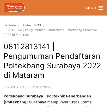
Langsung
MENU
ke
konten
Beranda
Bimbel CPNS
08112813141 | Pengumuman Pendaftaran Poltekbang Surabaya
2022 di Mataram
08112813141 |
Pengumuman Pendaftaran
Poltekbang Surabaya 2022
di Mataram
BIMBEL CPNS
·
11/09/2021
Poltekbang Surabaya – Politeknik Penerbangan
(Poltekbang) Surabaya
mempunyai tugas utama