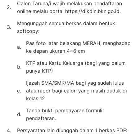
Calon Taruna/i wajib melakukan pendaftaran
2.
online melalu portal https://dikdin.bkn.go.id.
Mengunggah semua berkas dalam bentuk
3.
softcopy:
Pas foto latar belakang MERAH, menghadap
a.
ke depan ukuran 4×6 cm
KTP atau Kartu Keluarga (bagi yang belum
b.
punya KTP)
Ijazah SMA/SMK/MA bagi yag sudah lulus
c.
atau rapor bagi calon yang masih duduk di
kelas 12
Tanda bukti pembayaran formulir
d.
pendaftaran.
4.
Persyaratan lain diunggah dalam 1 berkas PDF: