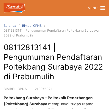
Langsung
MENU
ke
konten
Beranda
Bimbel CPNS
08112813141 | Pengumuman Pendaftaran Poltekbang Surabaya
2022 di Prabumulih
08112813141 |
Pengumuman Pendaftaran
Poltekbang Surabaya 2022
di Prabumulih
BIMBEL CPNS
·
12/09/2021
Poltekbang Surabaya – Politeknik Penerbangan
(Poltekbang) Surabaya
mempunyai tugas utama