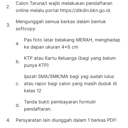
Calon Taruna/i wajib melakukan pendaftaran
2.
online melalu portal https://dikdin.bkn.go.id.
Mengunggah semua berkas dalam bentuk
3.
softcopy:
Pas foto latar belakang MERAH, menghadap
a.
ke depan ukuran 4×6 cm
KTP atau Kartu Keluarga (bagi yang belum
b.
punya KTP)
Ijazah SMA/SMK/MA bagi yag sudah lulus
c.
atau rapor bagi calon yang masih duduk di
kelas 12
Tanda bukti pembayaran formulir
d.
pendaftaran.
4.
Persyaratan lain diunggah dalam 1 berkas PDF: