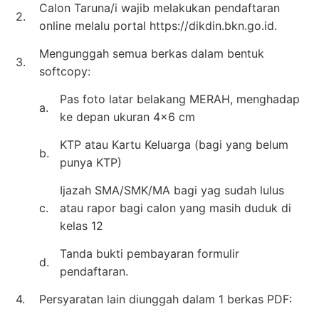
Calon Taruna/i wajib melakukan pendaftaran
2.
online melalu portal https://dikdin.bkn.go.id.
Mengunggah semua berkas dalam bentuk
3.
softcopy:
Pas foto latar belakang MERAH, menghadap
a.
ke depan ukuran 4×6 cm
KTP atau Kartu Keluarga (bagi yang belum
b.
punya KTP)
Ijazah SMA/SMK/MA bagi yag sudah lulus
c.
atau rapor bagi calon yang masih duduk di
kelas 12
Tanda bukti pembayaran formulir
d.
pendaftaran.
4.
Persyaratan lain diunggah dalam 1 berkas PDF: