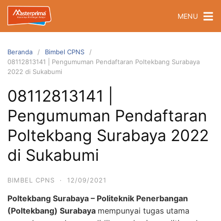
Langsung
MENU
ke
konten
Beranda
Bimbel CPNS
08112813141 | Pengumuman Pendaftaran Poltekbang Surabaya
2022 di Sukabumi
08112813141 |
Pengumuman Pendaftaran
Poltekbang Surabaya 2022
di Sukabumi
BIMBEL CPNS
·
12/09/2021
Poltekbang Surabaya – Politeknik Penerbangan
(Poltekbang) Surabaya
mempunyai tugas utama