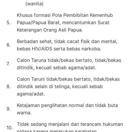
(wanita)
Khusus formasi Pola Pembibitan Kemenhub
5.
Papua/Papua Barat, mencantumkan Surat
Keterangan Orang Asli Papua.
Berbadan sehat, tidak cacat fisik dan mental,
6.
bebas HIV/AIDS serta bebas narkoba.
Calon Taruna tidak/bekas bertato, tidak/bekas
7.
ditindik, kecuali sebab agama/adat.
Calon Taruni tidak/bekas bertato, tidak/bekas
8.
ditindik selain di telinga, kecuali sebab
agama/adat.
Ketajaman penglihatan normal dan tidak buta
9.
warna.
Tidak sedang menjalani dan terancam hukuman
10.
pidana karena melakukan kejahatan.