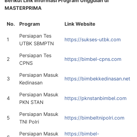
Berikut Link Informasi Program Unggulan di
MASTERPRIMA
No.
Program
Link Website
Persiapan Tes
1
https://sukses-utbk.com
UTBK SBMPTN
Persiapan Tes
2
https://bimbel-cpns.com
CPNS
Persiapan Masuk
3
https://bimbekkedinasan.net
Kedinasan
Persiapan Masuk
4
https://pknstanbimbel.com
PKN STAN
Persiapan Masuk
5
https://bimbeltnipolri.com
TNI Polri
Persiapan Masuk
https://bimbel-