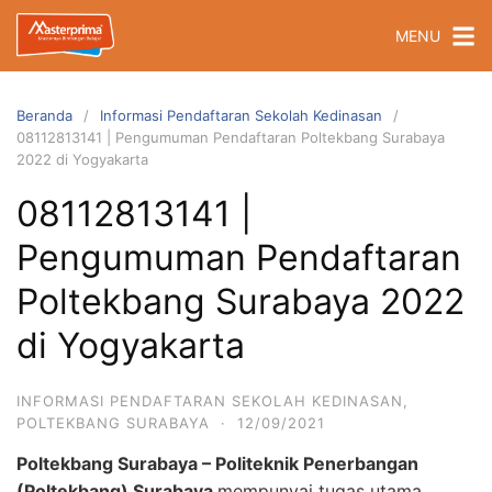
Langsung
MENU
ke
konten
Beranda
Informasi Pendaftaran Sekolah Kedinasan
08112813141 | Pengumuman Pendaftaran Poltekbang Surabaya
2022 di Yogyakarta
08112813141 |
Pengumuman Pendaftaran
Poltekbang Surabaya 2022
di Yogyakarta
INFORMASI PENDAFTARAN SEKOLAH KEDINASAN
,
POLTEKBANG SURABAYA
·
12/09/2021
Poltekbang Surabaya – Politeknik Penerbangan
(Poltekbang) Surabaya
mempunyai tugas utama