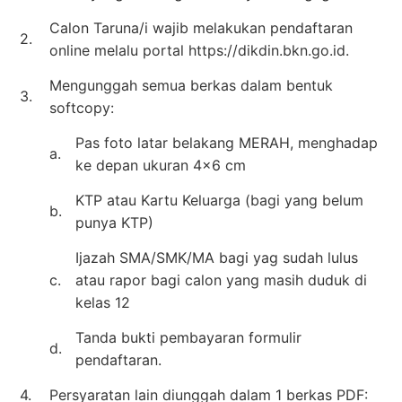
Calon Taruna/i wajib melakukan pendaftaran
2.
online melalu portal https://dikdin.bkn.go.id.
Mengunggah semua berkas dalam bentuk
3.
softcopy:
Pas foto latar belakang MERAH, menghadap
a.
ke depan ukuran 4×6 cm
KTP atau Kartu Keluarga (bagi yang belum
b.
punya KTP)
Ijazah SMA/SMK/MA bagi yag sudah lulus
c.
atau rapor bagi calon yang masih duduk di
kelas 12
Tanda bukti pembayaran formulir
d.
pendaftaran.
4.
Persyaratan lain diunggah dalam 1 berkas PDF: