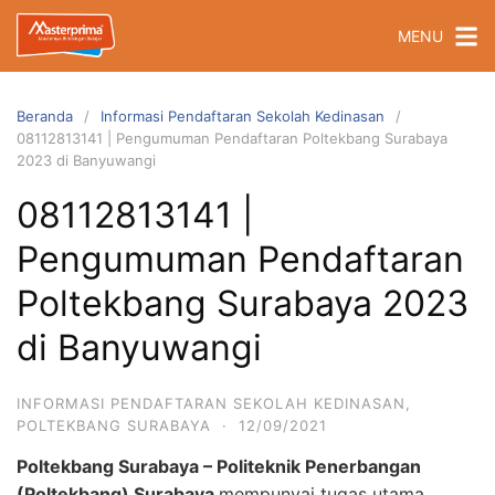
Langsung
MENU
ke
konten
Beranda
Informasi Pendaftaran Sekolah Kedinasan
08112813141 | Pengumuman Pendaftaran Poltekbang Surabaya
2023 di Banyuwangi
08112813141 |
Pengumuman Pendaftaran
Poltekbang Surabaya 2023
di Banyuwangi
INFORMASI PENDAFTARAN SEKOLAH KEDINASAN
,
POLTEKBANG SURABAYA
·
12/09/2021
Poltekbang Surabaya – Politeknik Penerbangan
(Poltekbang) Surabaya
mempunyai tugas utama