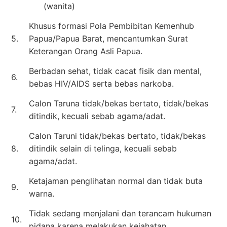
(wanita)
Khusus formasi Pola Pembibitan Kemenhub
5.
Papua/Papua Barat, mencantumkan Surat
Keterangan Orang Asli Papua.
Berbadan sehat, tidak cacat fisik dan mental,
6.
bebas HIV/AIDS serta bebas narkoba.
Calon Taruna tidak/bekas bertato, tidak/bekas
7.
ditindik, kecuali sebab agama/adat.
Calon Taruni tidak/bekas bertato, tidak/bekas
8.
ditindik selain di telinga, kecuali sebab
agama/adat.
Ketajaman penglihatan normal dan tidak buta
9.
warna.
Tidak sedang menjalani dan terancam hukuman
10.
pidana karena melakukan kejahatan.