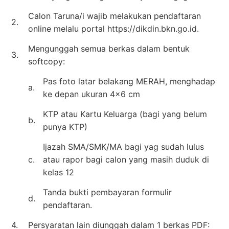
Calon Taruna/i wajib melakukan pendaftaran
2.
online melalu portal https://dikdin.bkn.go.id.
Mengunggah semua berkas dalam bentuk
3.
softcopy:
Pas foto latar belakang MERAH, menghadap
a.
ke depan ukuran 4×6 cm
KTP atau Kartu Keluarga (bagi yang belum
b.
punya KTP)
Ijazah SMA/SMK/MA bagi yag sudah lulus
c.
atau rapor bagi calon yang masih duduk di
kelas 12
Tanda bukti pembayaran formulir
d.
pendaftaran.
4.
Persyaratan lain diunggah dalam 1 berkas PDF: