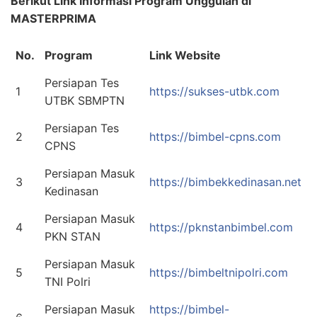
Berikut Link Informasi Program Unggulan di
MASTERPRIMA
No.
Program
Link Website
Persiapan Tes
1
https://sukses-utbk.com
UTBK SBMPTN
Persiapan Tes
2
https://bimbel-cpns.com
CPNS
Persiapan Masuk
3
https://bimbekkedinasan.net
Kedinasan
Persiapan Masuk
4
https://pknstanbimbel.com
PKN STAN
Persiapan Masuk
5
https://bimbeltnipolri.com
TNI Polri
Persiapan Masuk
https://bimbel-