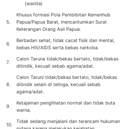
(wanita)
Khusus formasi Pola Pembibitan Kemenhub
5.
Papua/Papua Barat, mencantumkan Surat
Keterangan Orang Asli Papua.
Berbadan sehat, tidak cacat fisik dan mental,
6.
bebas HIV/AIDS serta bebas narkoba.
Calon Taruna tidak/bekas bertato, tidak/bekas
7.
ditindik, kecuali sebab agama/adat.
Calon Taruni tidak/bekas bertato, tidak/bekas
8.
ditindik selain di telinga, kecuali sebab
agama/adat.
Ketajaman penglihatan normal dan tidak buta
9.
warna.
Tidak sedang menjalani dan terancam hukuman
10.
pidana karena melakukan kejahatan.