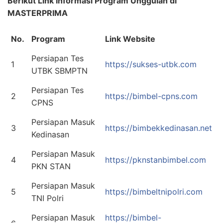
Berikut Link Informasi Program Unggulan di
MASTERPRIMA
No.
Program
Link Website
Persiapan Tes
1
https://sukses-utbk.com
UTBK SBMPTN
Persiapan Tes
2
https://bimbel-cpns.com
CPNS
Persiapan Masuk
3
https://bimbekkedinasan.net
Kedinasan
Persiapan Masuk
4
https://pknstanbimbel.com
PKN STAN
Persiapan Masuk
5
https://bimbeltnipolri.com
TNI Polri
Persiapan Masuk
https://bimbel-