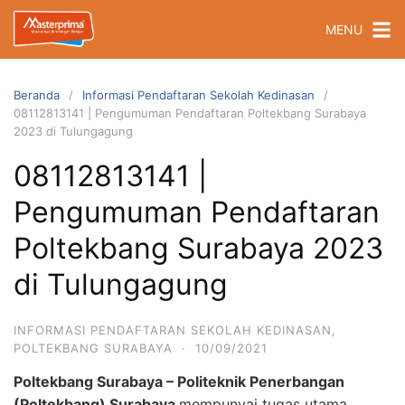
Langsung
MENU
ke
konten
Beranda
Informasi Pendaftaran Sekolah Kedinasan
08112813141 | Pengumuman Pendaftaran Poltekbang Surabaya
2023 di Tulungagung
08112813141 |
Pengumuman Pendaftaran
Poltekbang Surabaya 2023
di Tulungagung
INFORMASI PENDAFTARAN SEKOLAH KEDINASAN
,
POLTEKBANG SURABAYA
·
10/09/2021
Poltekbang Surabaya – Politeknik Penerbangan
(Poltekbang) Surabaya
mempunyai tugas utama