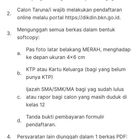
Calon Taruna/i wajib melakukan pendaftaran
2.
online melalu portal https://dikdin.bkn.go.id.
Mengunggah semua berkas dalam bentuk
3.
softcopy:
Pas foto latar belakang MERAH, menghadap
a.
ke depan ukuran 4×6 cm
KTP atau Kartu Keluarga (bagi yang belum
b.
punya KTP)
Ijazah SMA/SMK/MA bagi yag sudah lulus
c.
atau rapor bagi calon yang masih duduk di
kelas 12
Tanda bukti pembayaran formulir
d.
pendaftaran.
4.
Persyaratan lain diunggah dalam 1 berkas PDF: