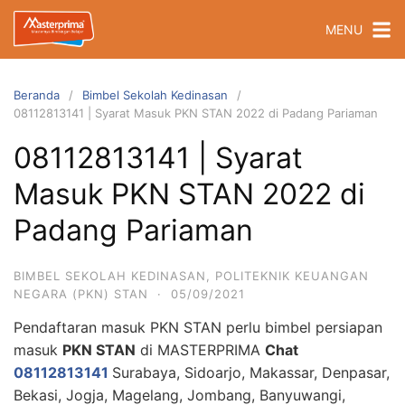
Langsung
MENU
ke
konten
Beranda
Bimbel Sekolah Kedinasan
08112813141 | Syarat Masuk PKN STAN 2022 di Padang Pariaman
08112813141 | Syarat
Masuk PKN STAN 2022 di
Padang Pariaman
BIMBEL SEKOLAH KEDINASAN
,
POLITEKNIK KEUANGAN
NEGARA (PKN) STAN
·
05/09/2021
Pendaftaran masuk PKN STAN perlu bimbel persiapan
masuk
PKN STAN
di MASTERPRIMA
Chat
08112813141
Surabaya, Sidoarjo, Makassar, Denpasar,
Bekasi, Jogja, Magelang, Jombang, Banyuwangi,