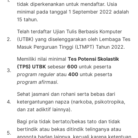
tidak diperkenankan untuk mendaftar. Usia
minimal pada tanggal 1 September 2022 adalah
15 tahun.
Telah terdaftar Ujian Tulis Berbasis Komputer
2.
(UTBK) yang diselenggarakan oleh Lembaga Tes
Masuk Perguruan Tinggi (LTMPT) Tahun 2022.
Memiliki nilai minimal
Tes Potensi Skolastik
(TPS) UTBK
sebesar
600
untuk peserta
3.
program reguler
atau
400
untuk peserta
program afirmasi
.
Sehat jasmani dan rohani serta bebas dari
4.
ketergantungan napza (narkoba, psikotropika,
dan zat adiktif lainnya).
Bagi pria tidak bertato/bekas tato dan tidak
bertindik atau bekas ditindik telinganya atau
5.
anggota badan lainnya, kecuali karena ketentuan