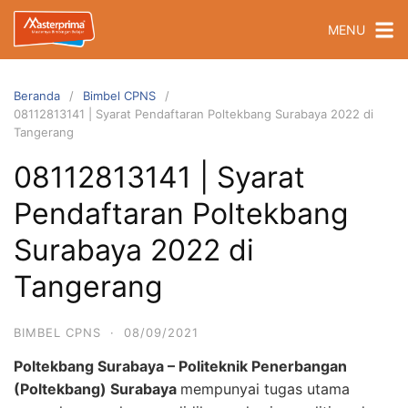
Langsung
MENU
ke
konten
Beranda
Bimbel CPNS
08112813141 | Syarat Pendaftaran Poltekbang Surabaya 2022 di
Tangerang
08112813141 | Syarat
Pendaftaran Poltekbang
Surabaya 2022 di
Tangerang
BIMBEL CPNS
·
08/09/2021
Poltekbang Surabaya – Politeknik Penerbangan
(Poltekbang) Surabaya
mempunyai tugas utama