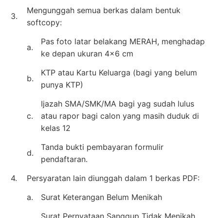
Mengunggah semua berkas dalam bentuk
3.
softcopy:
Pas foto latar belakang MERAH, menghadap
a.
ke depan ukuran 4×6 cm
KTP atau Kartu Keluarga (bagi yang belum
b.
punya KTP)
Ijazah SMA/SMK/MA bagi yag sudah lulus
c.
atau rapor bagi calon yang masih duduk di
kelas 12
Tanda bukti pembayaran formulir
d.
pendaftaran.
4.
Persyaratan lain diunggah dalam 1 berkas PDF:
a.
Surat Keterangan Belum Menikah
Surat Pernyataan Sanggup Tidak Menikah