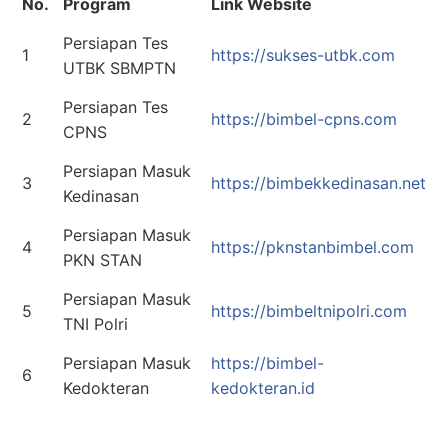
No.
Program
Link Website
Persiapan Tes
1
https://sukses-utbk.com
UTBK SBMPTN
Persiapan Tes
2
https://bimbel-cpns.com
CPNS
Persiapan Masuk
3
https://bimbekkedinasan.net
Kedinasan
Persiapan Masuk
4
https://pknstanbimbel.com
PKN STAN
Persiapan Masuk
5
https://bimbeltnipolri.com
TNI Polri
Persiapan Masuk
https://bimbel-
6
Kedokteran
kedokteran.id