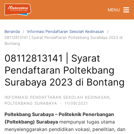
Langsung
MENU
ke
konten
Beranda
Informasi Pendaftaran Sekolah Kedinasan
08112813141 | Syarat Pendaftaran Poltekbang Surabaya 2023 di
Bontang
08112813141 | Syarat
Pendaftaran Poltekbang
Surabaya 2023 di Bontang
INFORMASI PENDAFTARAN SEKOLAH KEDINASAN
,
POLTEKBANG SURABAYA
·
11/09/2021
Poltekbang Surabaya – Politeknik Penerbangan
(Poltekbang) Surabaya
mempunyai tugas utama
menyelenggarakan pendidikan vokasi, penelitian, dan