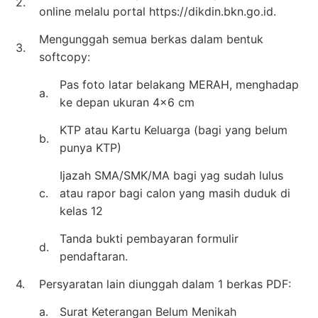
2.
online melalu portal https://dikdin.bkn.go.id.
Mengunggah semua berkas dalam bentuk
3.
softcopy:
Pas foto latar belakang MERAH, menghadap
a.
ke depan ukuran 4×6 cm
KTP atau Kartu Keluarga (bagi yang belum
b.
punya KTP)
Ijazah SMA/SMK/MA bagi yag sudah lulus
c.
atau rapor bagi calon yang masih duduk di
kelas 12
Tanda bukti pembayaran formulir
d.
pendaftaran.
4.
Persyaratan lain diunggah dalam 1 berkas PDF:
a.
Surat Keterangan Belum Menikah