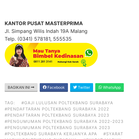
KANTOR PUSAT MASTERPRIMA
Jl. Simpang Wilis Indah 19A Malang
Telp. (0341) 578181, 555535
BAGIKAN INI
Facebook
Twitter
WhatsApp
TAG:
#GAJI LULUSAN POLTEKBANG SURABAYA
#PENDAFTARAN POLTEKBANG SURABAYA 2022
#PENDAFTARAN POLTEKBANG SURABAYA 2023
#PENGUMUMAN POLTEKBANG SURABAYA 2022-2023
#PENGUMUMAN POLTEKBANG SURABAYA 2023
#POLTEKBANG SURABAYA KERJANYA APA
#SYARAT