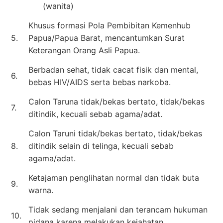
(wanita)
Khusus formasi Pola Pembibitan Kemenhub
5.
Papua/Papua Barat, mencantumkan Surat
Keterangan Orang Asli Papua.
Berbadan sehat, tidak cacat fisik dan mental,
6.
bebas HIV/AIDS serta bebas narkoba.
Calon Taruna tidak/bekas bertato, tidak/bekas
7.
ditindik, kecuali sebab agama/adat.
Calon Taruni tidak/bekas bertato, tidak/bekas
8.
ditindik selain di telinga, kecuali sebab
agama/adat.
Ketajaman penglihatan normal dan tidak buta
9.
warna.
Tidak sedang menjalani dan terancam hukuman
10.
pidana karena melakukan kejahatan.