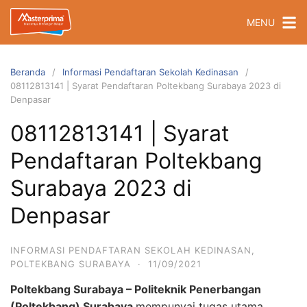
Langsung
MENU
ke
konten
Beranda
Informasi Pendaftaran Sekolah Kedinasan
08112813141 | Syarat Pendaftaran Poltekbang Surabaya 2023 di
Denpasar
08112813141 | Syarat
Pendaftaran Poltekbang
Surabaya 2023 di
Denpasar
INFORMASI PENDAFTARAN SEKOLAH KEDINASAN
,
POLTEKBANG SURABAYA
·
11/09/2021
Poltekbang Surabaya – Politeknik Penerbangan
(Poltekbang) Surabaya
mempunyai tugas utama