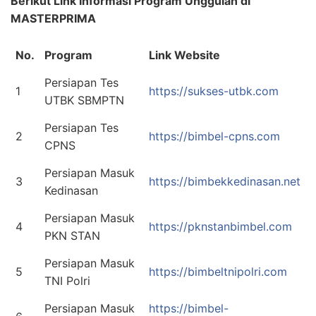
Berikut Link Informasi Program Unggulan di
MASTERPRIMA
No.
Program
Link Website
Persiapan Tes
1
https://sukses-utbk.com
UTBK SBMPTN
Persiapan Tes
2
https://bimbel-cpns.com
CPNS
Persiapan Masuk
3
https://bimbekkedinasan.net
Kedinasan
Persiapan Masuk
4
https://pknstanbimbel.com
PKN STAN
Persiapan Masuk
5
https://bimbeltnipolri.com
TNI Polri
Persiapan Masuk
https://bimbel-