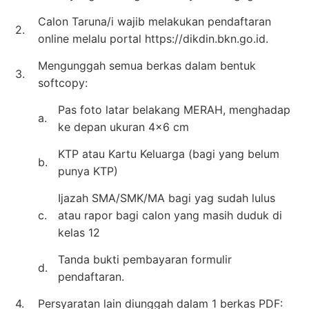
Calon Taruna/i wajib melakukan pendaftaran
2.
online melalu portal https://dikdin.bkn.go.id.
Mengunggah semua berkas dalam bentuk
3.
softcopy:
Pas foto latar belakang MERAH, menghadap
a.
ke depan ukuran 4×6 cm
KTP atau Kartu Keluarga (bagi yang belum
b.
punya KTP)
Ijazah SMA/SMK/MA bagi yag sudah lulus
c.
atau rapor bagi calon yang masih duduk di
kelas 12
Tanda bukti pembayaran formulir
d.
pendaftaran.
4.
Persyaratan lain diunggah dalam 1 berkas PDF: