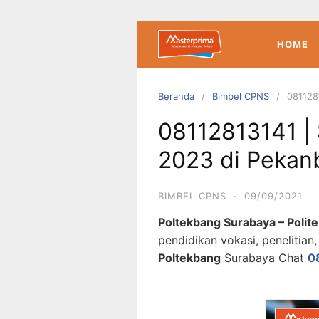
Langsung
ke
konten
HOME
Beranda
Bimbel CPNS
081128
08112813141 |
2023 di Pekan
BIMBEL CPNS
·
09/09/2021
Poltekbang Surabaya – Poli
pendidikan vokasi, penelitia
Poltekbang
Surabaya Chat
0