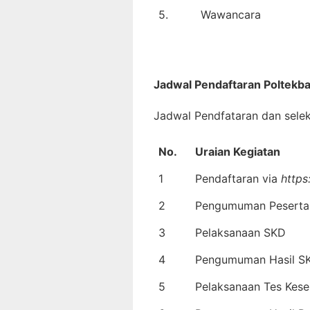
5.
Wawancara
Jadwal Pendaftaran
Poltekb
Jadwal Pendfataran dan selek
No.
Uraian Kegiatan
1
Pendaftaran via
https
2
Pengumuman Peserta
3
Pelaksanaan SKD
4
Pengumuman Hasil S
5
Pelaksanaan Tes Kese