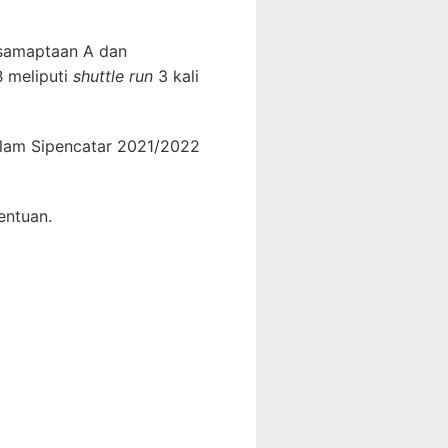
kesamaptaan A dan
B meliputi
shuttle run
3 kali
alam Sipencatar 2021/2022
entuan.