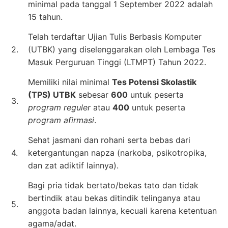
minimal pada tanggal 1 September 2022 adalah
15 tahun.
Telah terdaftar Ujian Tulis Berbasis Komputer
2.
(UTBK) yang diselenggarakan oleh Lembaga Tes
Masuk Perguruan Tinggi (LTMPT) Tahun 2022.
Memiliki nilai minimal
Tes Potensi Skolastik
(TPS) UTBK
sebesar
600
untuk peserta
3.
program reguler
atau
400
untuk peserta
program afirmasi
.
Sehat jasmani dan rohani serta bebas dari
4.
ketergantungan napza (narkoba, psikotropika,
dan zat adiktif lainnya).
Bagi pria tidak bertato/bekas tato dan tidak
bertindik atau bekas ditindik telinganya atau
5.
anggota badan lainnya, kecuali karena ketentuan
agama/adat.