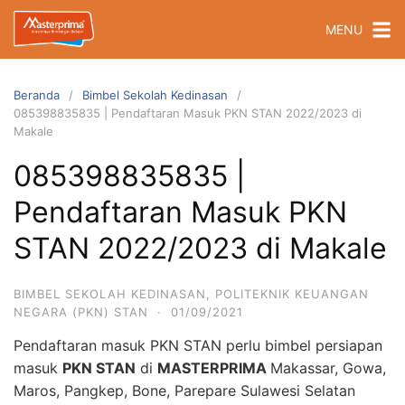
Langsung
MENU
ke
konten
Beranda
Bimbel Sekolah Kedinasan
085398835835 | Pendaftaran Masuk PKN STAN 2022/2023 di
Makale
085398835835 |
Pendaftaran Masuk PKN
STAN 2022/2023 di Makale
BIMBEL SEKOLAH KEDINASAN
,
POLITEKNIK KEUANGAN
NEGARA (PKN) STAN
·
01/09/2021
Pendaftaran masuk PKN STAN perlu bimbel persiapan
masuk
PKN STAN
di
MASTERPRIMA
Makassar, Gowa,
Maros, Pangkep, Bone, Parepare Sulawesi Selatan