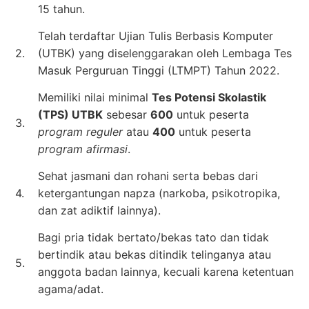
15 tahun.
Telah terdaftar Ujian Tulis Berbasis Komputer
2.
(UTBK) yang diselenggarakan oleh Lembaga Tes
Masuk Perguruan Tinggi (LTMPT) Tahun 2022.
Memiliki nilai minimal
Tes Potensi Skolastik
(TPS) UTBK
sebesar
600
untuk peserta
3.
program reguler
atau
400
untuk peserta
program afirmasi
.
Sehat jasmani dan rohani serta bebas dari
4.
ketergantungan napza (narkoba, psikotropika,
dan zat adiktif lainnya).
Bagi pria tidak bertato/bekas tato dan tidak
bertindik atau bekas ditindik telinganya atau
5.
anggota badan lainnya, kecuali karena ketentuan
agama/adat.