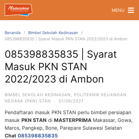
Langsung
MENU
ke
konten
Beranda
Bimbel Sekolah Kedinasan
085398835835 | Syarat Masuk PKN STAN 2022/2023 di Ambon
085398835835 | Syarat
Masuk PKN STAN
2022/2023 di Ambon
BIMBEL SEKOLAH KEDINASAN
,
POLITEKNIK KEUANGAN
NEGARA (PKN) STAN
·
01/09/2021
Pendaftaran masuk PKN STAN perlu bimbel persiapan
masuk
PKN STAN
di
MASTERPRIMA
Makassar, Gowa,
Maros, Pangkep, Bone, Parepare Sulawesi Selatan
Chat
085398835835