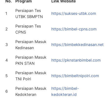
No.
Program
Link Website
Persiapan Tes
1
https://sukses-utbk.com
UTBK SBMPTN
Persiapan Tes
2
https://bimbel-cpns.com
CPNS
Persiapan Masuk
3
https://bimbekkedinasan.net
Kedinasan
Persiapan Masuk
4
https://pknstanbimbel.com
PKN STAN
Persiapan Masuk
5
https://bimbeltnipolri.com
TNI Polri
Persiapan Masuk
https://bimbel-
6
Kedokteran
kedokteran.id