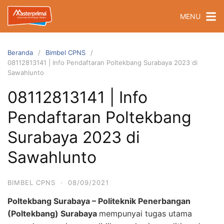
Langsung
MENU
ke
konten
Beranda
Bimbel CPNS
08112813141 | Info Pendaftaran Poltekbang Surabaya 2023 di
Sawahlunto
08112813141 | Info
Pendaftaran Poltekbang
Surabaya 2023 di
Sawahlunto
BIMBEL CPNS
·
08/09/2021
Poltekbang Surabaya – Politeknik Penerbangan
(Poltekbang) Surabaya
mempunyai tugas utama