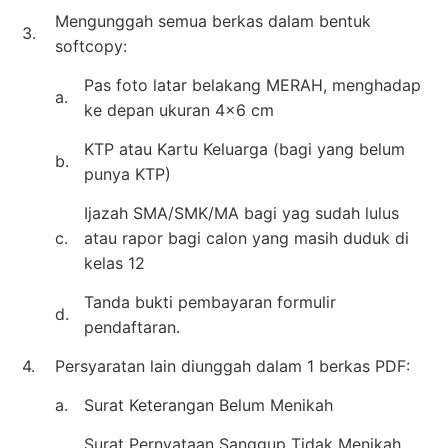
Mengunggah semua berkas dalam bentuk
3.
softcopy:
Pas foto latar belakang MERAH, menghadap
a.
ke depan ukuran 4×6 cm
KTP atau Kartu Keluarga (bagi yang belum
b.
punya KTP)
Ijazah SMA/SMK/MA bagi yag sudah lulus
c.
atau rapor bagi calon yang masih duduk di
kelas 12
Tanda bukti pembayaran formulir
d.
pendaftaran.
4.
Persyaratan lain diunggah dalam 1 berkas PDF:
a.
Surat Keterangan Belum Menikah
Surat Pernyataan Sanggup Tidak Menikah