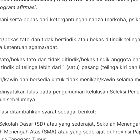
rogram afirmasi
.
ani serta bebas dari ketergantungan napza (narkoba, psikot
to/bekas tato dan tidak bertindik atau bekas ditindik teli
na ketentuan agama/adat.
tato/bekas tato dan tidak ditindik/bekas tindik anggota bad
tindik di telinga lebih dari 1 (satu) pasang (telinga kiri dan
/kawin dan bersedia untuk tidak menikah/kawin selama me
 dinyatakan lulus pada pengumuman kelulusan Seleksi Pe
un sebelumnya
asi ditambahkan syarat sebagai berikut:
Sekolah Dasar (SD) atau yang sederajat, Sekolah Menenga
ah Menengah Atas (SMA) atau yang sederajat di Provinsi Pa
usa Tenggara Timur.