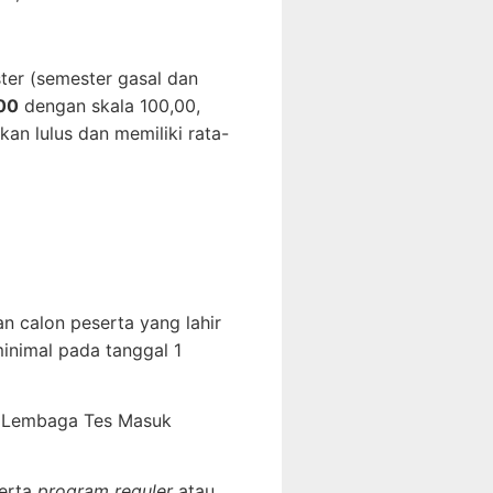
er (semester gasal dan
,00
dengan skala 100,00,
an lulus dan memiliki rata-
n calon peserta yang lahir
inimal pada tanggal 1
eh Lembaga Tes Masuk
erta
program reguler
atau