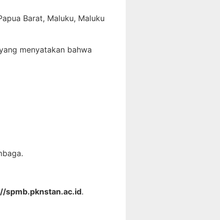
 Papua Barat, Maluku, Maluku
t yang menyatakan bahwa
mbaga.
://spmb.pknstan.ac.id
.