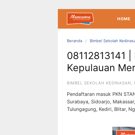
Langsung
ke
konten
HOME
Beranda
Bimbel Sekolah Kedinas
08112813141 |
Kepulauan Mer
BIMBEL SEKOLAH KEDINASAN
,
Pendaftaran masuk PKN STAN
Surabaya, Sidoarjo, Makassar
Tulungagung, Kediri, Blitar, N