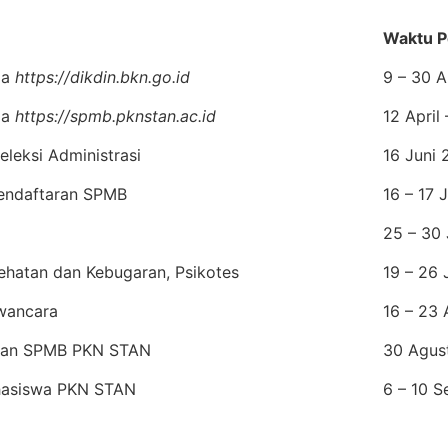
Waktu P
ia
https://dikdin.bkn.go.id
9 – 30 A
ia
https://spmb.pknstan.ac.id
12 April
leksi Administrasi
16 Juni
endaftaran SPMB
16 – 17 
25 – 30
ehatan dan Kebugaran, Psikotes
19 – 26 
wancara
16 – 23
san SPMB PKN STAN
30 Agus
ahasiswa PKN STAN
6 – 10 