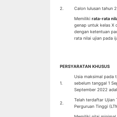
2.
Calon lulusan tahun 
Memiliki
rata-rata nil
genap untuk kelas X d
dengan ketentuan pad
rata nilai ujian pada 
PERSYARATAN KHUSUS
Usia maksimal pada t
1.
sebelum tanggal 1 Se
September 2022 adal
Telah terdaftar Ujia
2.
Perguruan Tinggi (L
Memiliki nilai minima