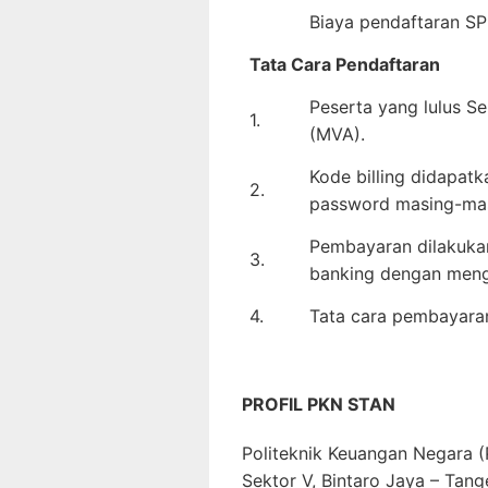
Biaya pendaftaran S
Tata Cara Pendaftaran
Peserta yang lulus S
1.
(MVA).
Kode billing didapatk
2.
password masing-mas
Pembayaran dilakukan
3.
banking dengan me
4.
Tata cara pembayaran 
PROFIL PKN STAN
Politeknik Keuangan Negara (P
Sektor V, Bintaro Jaya – Tang