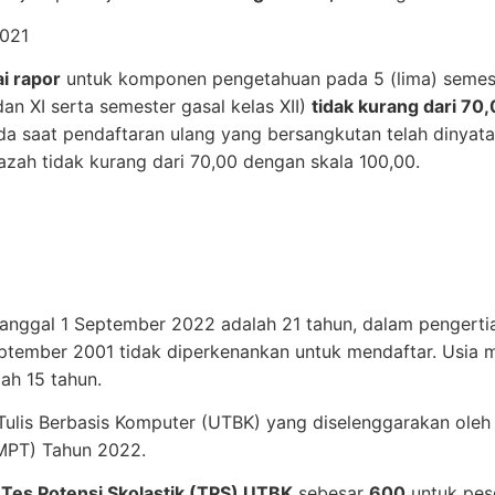
2021
ai rapor
untuk komponen pengetahuan pada 5 (lima) semest
an XI serta semester gasal kelas XII)
tidak kurang dari 70
a saat pendaftaran ulang yang bersangkutan telah dinyatak
ijazah tidak kurang dari 70,00 dengan skala 100,00.
anggal 1 September 2022 adalah 21 tahun, dalam pengertia
ptember 2001 tidak diperkenankan untuk mendaftar. Usia m
ah 15 tahun.
n Tulis Berbasis Komputer (UTBK) yang diselenggarakan ol
TMPT) Tahun 2022.
l
Tes Potensi Skolastik (TPS) UTBK
sebesar
600
untuk pes