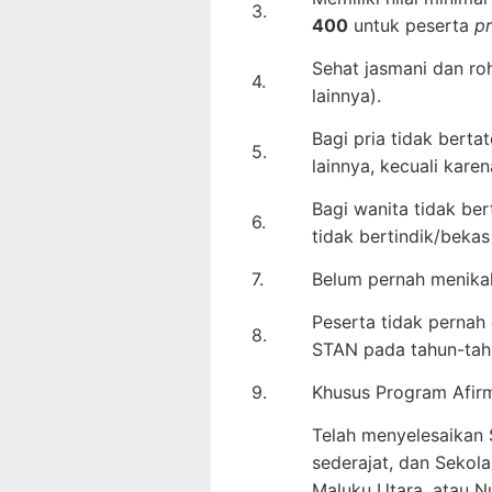
3.
400
untuk peserta
p
Sehat jasmani dan roh
4.
lainnya).
Bagi pria tidak berta
5.
lainnya, kecuali kare
Bagi wanita tidak ber
6.
tidak bertindik/bekas 
7.
Belum pernah menikah
Peserta tidak pernah
8.
STAN pada tahun-tah
9.
Khusus Program Afirm
Telah menyelesaikan 
sederajat, dan Sekol
Maluku Utara, atau N