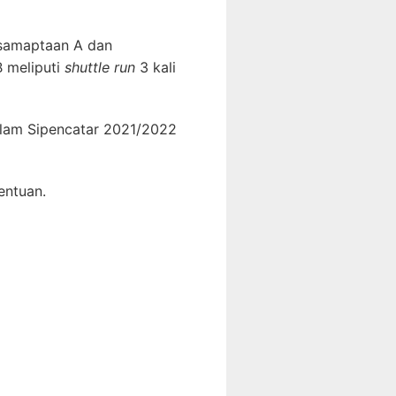
kesamaptaan A dan
B meliputi
shuttle run
3 kali
alam Sipencatar 2021/2022
entuan.