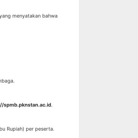
t yang menyatakan bahwa
mbaga.
://spmb.pknstan.ac.id
.
bu Rupiah) per peserta.