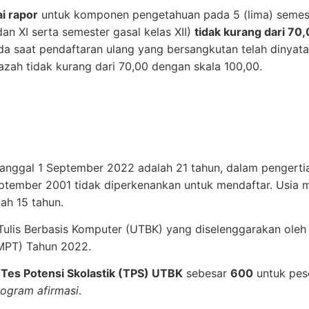
ai rapor
untuk komponen pengetahuan pada 5 (lima) semest
an XI serta semester gasal kelas XII)
tidak kurang dari 70
a saat pendaftaran ulang yang bersangkutan telah dinyatak
ijazah tidak kurang dari 70,00 dengan skala 100,00.
anggal 1 September 2022 adalah 21 tahun, dalam pengertia
ptember 2001 tidak diperkenankan untuk mendaftar. Usia m
ah 15 tahun.
n Tulis Berbasis Komputer (UTBK) yang diselenggarakan ol
TMPT) Tahun 2022.
l
Tes Potensi Skolastik (TPS) UTBK
sebesar
600
untuk pes
rogram afirmasi
.