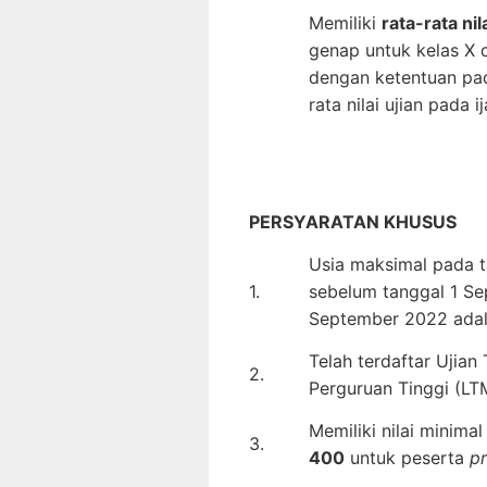
Memiliki
rata-rata nil
genap untuk kelas X d
dengan ketentuan pad
rata nilai ujian pada 
PERSYARATAN KHUSUS
Usia maksimal pada t
1.
sebelum tanggal 1 Se
September 2022 adal
Telah terdaftar Ujia
2.
Perguruan Tinggi (L
Memiliki nilai minima
3.
400
untuk peserta
p