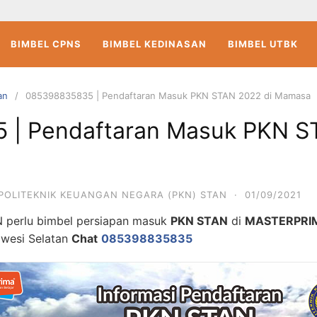
BIMBEL CPNS
BIMBEL KEDINASAN
BIMBEL UTBK
an
085398835835 | Pendaftaran Masuk PKN STAN 2022 di Mamasa
| Pendaftaran Masuk PKN S
POLITEKNIK KEUANGAN NEGARA (PKN) STAN
·
01/09/2021
 perlu bimbel persiapan masuk
PKN STAN
di
MASTERPR
awesi Selatan
Chat
085398835835