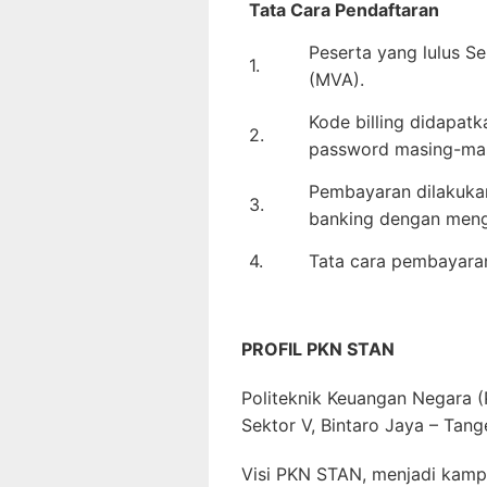
Tata Cara Pendaftaran
Peserta yang lulus S
1.
(MVA).
Kode billing didapatk
2.
password masing-mas
Pembayaran dilakukan
3.
banking dengan me
4.
Tata cara pembayaran 
PROFIL PKN STAN
Politeknik Keuangan Negara (P
Sektor V, Bintaro Jaya – Tang
Visi PKN STAN, menjadi kamp