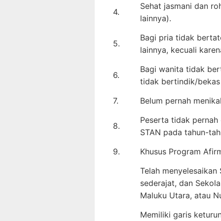
Sehat jasmani dan roh
4.
lainnya).
Bagi pria tidak berta
5.
lainnya, kecuali kare
Bagi wanita tidak ber
6.
tidak bertindik/bekas 
7.
Belum pernah menikah
Peserta tidak pernah
8.
STAN pada tahun-tah
9.
Khusus Program Afirm
Telah menyelesaikan 
sederajat, dan Sekol
Maluku Utara, atau N
Memiliki garis keturu