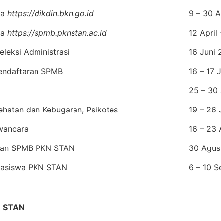
ia
https://dikdin.bkn.go.id
9 – 30 A
ia
https://spmb.pknstan.ac.id
12 April
leksi Administrasi
16 Juni
endaftaran SPMB
16 – 17 
25 – 30
ehatan dan Kebugaran, Psikotes
19 – 26 
wancara
16 – 23
san SPMB PKN STAN
30 Agus
ahasiswa PKN STAN
6 – 10 
 STAN