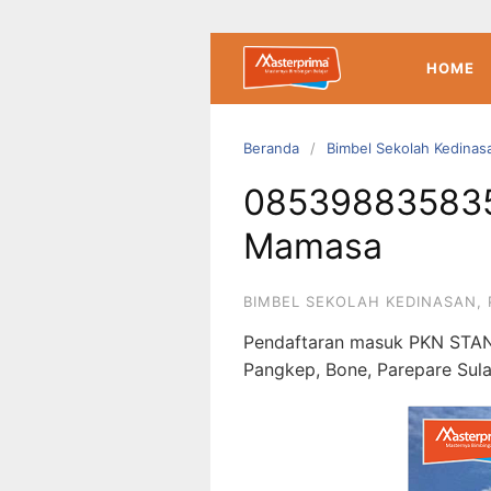
Langsung
ke
konten
HOME
Beranda
Bimbel Sekolah Kedinas
085398835835 
Mamasa
BIMBEL SEKOLAH KEDINASAN
,
Pendaftaran masuk PKN STAN
Pangkep, Bone, Parepare Sul